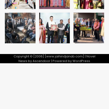
4
Noida Sector-49: सेक्टर-49 में 18
साल की मेड ने की खुदकुशी, शरीर पर नहीं मिली
कोई बाहरी
Avinash Kumar
5
Copyright © [2006] [www.jaihindjanab.com] | Novel
News by
Ascendoor
| Powered by
WordPress
.