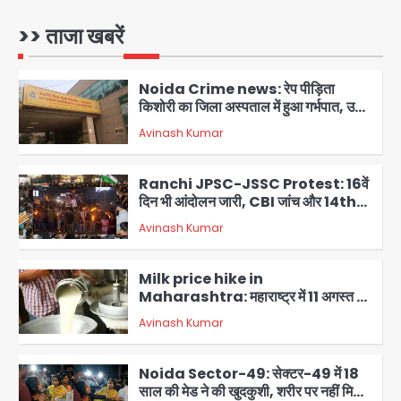
में 15 वर्षीय घरेलू सहायिका का शव पंखे से लटका
मिला
>> ताजा खबरें
Avinash Kumar
1
Noida Crime news: रेप पीड़िता
किशोरी का जिला अस्पताल में हुआ गर्भपात, उधर
सेक्टर-49 में महिला को मिली ब्लास्ट की धमकी
Avinash Kumar
2
Ranchi JPSC-JSSC Protest: 16वें
दिन भी आंदोलन जारी, CBI जांच और 14th
Exam रद्द करने की मांग
Avinash Kumar
3
Milk price hike in
Maharashtra: महाराष्ट्र में 11 अगस्त से
दूध के दाम 2 रुपये प्रति लीटर बढ़े
Avinash Kumar
4
Noida Sector-49: सेक्टर-49 में 18
साल की मेड ने की खुदकुशी, शरीर पर नहीं मिली