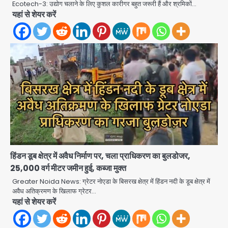
Ecotech-3: उद्योग चलाने के लिए कुशल कारीगर बहुत जरूरी हैं और श्रमिकों…
Noida Crime news: रेप पीड़िता
यहां से शेयर करें
किशोरी का जिला अस्पताल में हुआ गर्भपात, उधर
सेक्टर-49 में महिला को मिली ब्लास्ट की धमकी
Avinash Kumar
2
Ranchi JPSC-JSSC Protest: 16वें
दिन भी आंदोलन जारी, CBI जांच और 14th
Exam रद्द करने की मांग
Avinash Kumar
3
Milk price hike in
Maharashtra: महाराष्ट्र में 11 अगस्त से
दूध के दाम 2 रुपये प्रति लीटर बढ़े
Avinash Kumar
4
हिंडन डूब क्षेत्र में अवैध निर्माण पर, चला प्राधिकरण का बुलडोजर,
Noida Sector-49: सेक्टर-49 में 18
25,000 वर्ग मीटर जमीन हुई, कब्जा मुक्त
साल की मेड ने की खुदकुशी, शरीर पर नहीं मिली
Greater Noida News: ग्रेटर नोएडा के बिसरख क्षेत्र में हिंडन नदी के डूब क्षेत्र में
कोई बाहरी
अवैध अतिक्रमण के खिलाफ ग्रेटर…
Avinash Kumar
5
यहां से शेयर करें
Noida Crime News: नोएडा सेक्टर-51