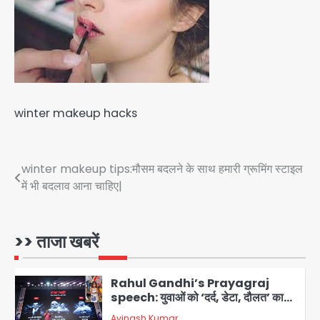
Team JHJ
3
सुदर्शन शक्ति-वी अभ्यास में मॉक आॅपरेशन
Team JHJ
4
winter makeup hacks
एयरपोर्ट का फर्जी कर्मचारी बनकर 3 लाख
उड़ाए, अब पहुंचा सलाखों के पीछे
Post
winter makeup tips:मौसम बदलने के साथ हमारी ग्रूमिंग स्टाइल
Team JHJ
5
में भी बदलाव आना चाहिए|
navigation
Noida Sector-49: सेक्टर-49 में 18
साल की मेड ने की खुदकुशी, शरीर पर नहीं मिली
कोई बाहरी
>> ताजा खबरें
Avinash Kumar
1
Rahul Gandhi’s Prayagraj
speech: युवाओं को ‘दर्द, डेटा, दौलत’ का
संदेश, बीजेपी का वार
Avinash Kumar