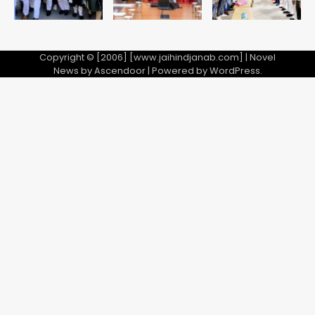
Copyright © [2006] [www.jaihindjanab.com] | Novel
News by
Ascendoor
| Powered by
WordPress
.