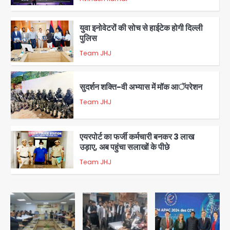
2
युवा इनोवेटरों की सोच से हाईटेक होगी दिल्ली
पुलिस
Team JHJ
3
सुदर्शन शक्ति-वी अभ्यास में मॉक आॅपरेशन
Team JHJ
4
एयरपोर्ट का फर्जी कर्मचारी बनकर 3 लाख
उड़ाए, अब पहुंचा सलाखों के पीछे
Team JHJ
5
Noida Sector-49: सेक्टर-49 में 18
साल की मेड ने की खुदकुशी, शरीर पर नहीं मिली
कोई बाहरी
Avinash Kumar
1