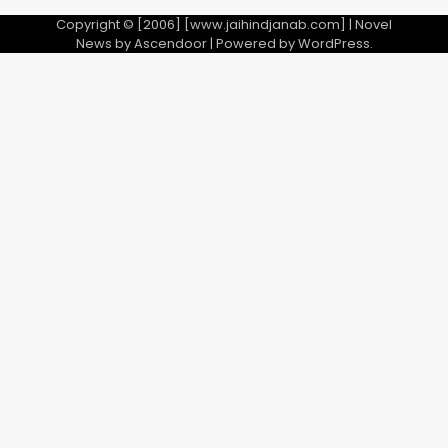
Copyright © [2006] [www.jaihindjanab.com] | Novel
News by
Ascendoor
| Powered by
WordPress
.