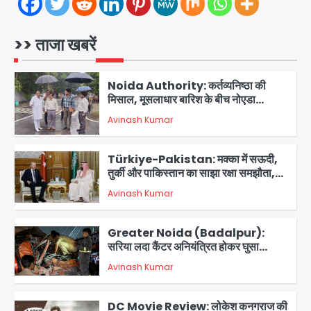
सिर्फ 30 रुपये में मिलेगी 24 घंटे ऑनलाइन
Avinash Kumar
1
डॉक्टर परामर्श सुविधा
>> ताजा खबरें
Noida Authority: कर्तव्यनिष्ठा की
मिसाल, मूसलाधार बारिश के बीच नोएडा
प्राधिकरण ने संभाला मोर्चा, सेक्टर 105
Avinash Kumar
आरडब्ल्यूए ने जताया आभार
2
Türkiye-Pakistan: मक्का में सऊदी,
तुर्की और पाकिस्तान का साझा रक्षा समझौता,
जानें इसके मायने
Avinash Kumar
3
Greater Noida (Badalpur):
सरिया लदा कैंटर अनियंत्रित होकर घुसा
किराना दुकान में , ड्राइवर की मौत
Avinash Kumar
4
DC Movie Review: लोकेश कनगराज की
एक्टिंग डेब्यू फिल्म विजुअली स्ट्राइकिंग लेकिन
स्क्रीनप्ले में कमजोर, लेकिन कहानी अधूरी रह