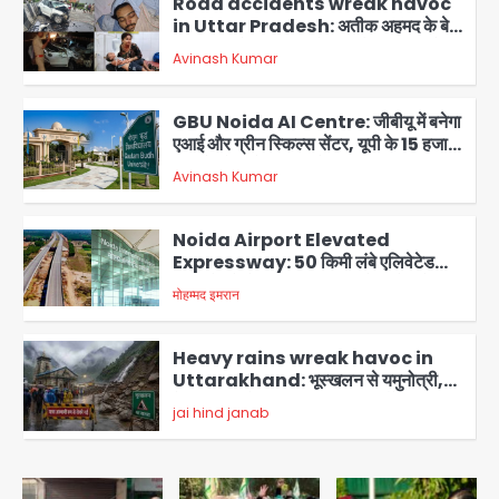
GBU Noida AI Centre: जीबीयू में बनेगा
एआई और ग्रीन स्किल्स सेंटर, यूपी के 15 हजार
युवाओं को मिलेगा फ्री ट्रेनिंग
Avinash Kumar
3
Noida Airport Elevated
Expressway: 50 किमी लंबे एलिवेटेड
एक्सप्रेसवे से दिल्ली-हरियाणा से सीधे जुड़ेगा
मोहम्मद इमरान
4
नोएडा एयरपोर्ट, 4000 करोड़ रुपये की लागत
से बनेगा 6-लेन एक्सप्रेसवे
Heavy rains wreak havoc in
Uttarakhand: भूस्खलन से यमुनोत्री,
केदारनाथ और सिमली-ग्वालदम हाईवे बंद,
jai hind janab
चमोली-उत्तरकाशी में श्रद्धालु फंसे, नदियां खतरे
5
के निशान के पार
Air India Flight Turbulence: हवा
में 5 मिनट तक कांपी फ्लाइट, क्रू मेंबर्स को रीढ़
की हड्डी में गंभीर चोट; नागरिक उड्डयन मंत्री
Avinash Kumar
पहुंचे अस्पताल
1