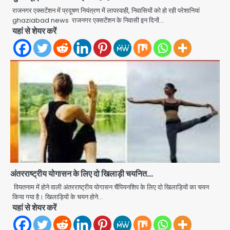
राजनगर एक्सटेंशन में प्रदूषण नियंत्रण में लापरवाही, निवासियों को हो रही परेशानियां
ghaziabad news राजनगर एक्सटेंशन के निवासी इन दिनों…
यहां से शेयर करें
Road accidents wreak havoc
in Uttar Pradesh: अतीक अहमद के बेटे
अबान की मौत, हमीरपुर में बस-टैंकर भिड़ंत में
अंतरराष्ट्रीय योगासन के लिए दो खिलाड़ी चयनित…
Avinash Kumar
तीन की जान गई
2
वियतनाम में होने वाली अंतरराष्ट्रीय योगासन चैंपियनशिप के लिए दो खिलाड़ियों का चयन
किया गया है। खिलाड़ियों के चयन होने…
GBU Noida AI Centre: जीबीयू में बनेगा
यहां से शेयर करें
एआई और ग्रीन स्किल्स सेंटर, यूपी के 15 हजार
युवाओं को मिलेगा फ्री ट्रेनिंग