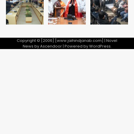
Copyright © [2006] [www.jaihindjanab.com] | Novel
News by
Ascendoor
| Powered by
WordPress
.