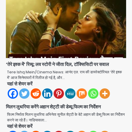
Har Ghar Tiranga Campaign:
गौतमबुद्धनगर में 9 से 17 अगस्त तक चलेगा जन-
जागरूकता महाअभियान, डीएम ने की समीक्षा
Avinash Kumar
बैठक
1
एंटी-बर्गलरी सेल की बड़ी कामयाबी, चोरी के
माल की खरीद-फरोख्त करने वाले गिरोह का
‘तेरे इश्क में’ रिव्यू: लव स्टोरी ने जीता दिल, टॉक्सिसिटी पर सवाल
भंडाफोड़
Team JHJ
2
Tere Ishq Mein/Cinema News: आनंद एल. राय की डायरेक्टोरियल ‘तेरे इश्क
में’ आज सिनेमाघरों में रिलीज हो गई है, और…
यहां से शेयर करें
सरकारी भर्ती परीक्षाओं में नकल कराने वाले
अंतरराज्यीय गिरोह का भंडाफोड़, मास्टरमाइंड
समेत 7 गिरफ्तार
Team JHJ
3
मिलन लुथरिया करेंगे अहान शेट्टी की डेब्यू फिल्म का निर्देशन
फिल्म निर्माता मिलन लुथरिया अभिनेता सुनील शेट्टी के बेटे अहान की डेब्यू फिल्म का निर्देशन
आॅपरेशन ह्यप्रहारह्ण : 72 घंटे में उत्तर-पश्चिम
करने जा रहे हैं। नाडियावाला…
जिला पुलिस का बड़ा एक्शन
यहां से शेयर करें
Team JHJ