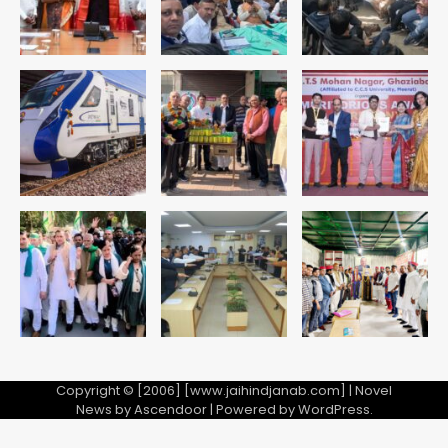
Copyright © [2006] [www.jaihindjanab.com] | Novel
News by
Ascendoor
| Powered by
WordPress
.