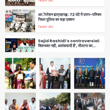
Team JHJ
3
आॅपरेशन ह्यप्रहारह्ण : 72 घंटे में उत्तर-पश्चिम
जिला पुलिस का बड़ा एक्शन
Team JHJ
4
Sajid Rashidi’s controversial:
शिवभक्त नहीं, आतंकवादी हैं’, मौलाना का
कांवड़ियों पर विवादित बयान, BJP विधायक ने
Avinash Kumar
कराई FIR, NSA की मांग
5