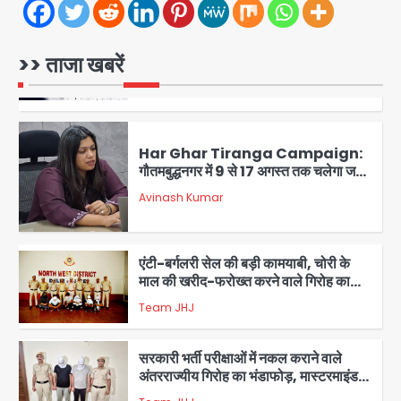
4
Sajid Rashidi’s controversial:
>> ताजा खबरें
शिवभक्त नहीं, आतंकवादी हैं’, मौलाना का
कांवड़ियों पर विवादित बयान, BJP विधायक ने
Avinash Kumar
कराई FIR, NSA की मांग
5
Har Ghar Tiranga Campaign:
गौतमबुद्धनगर में 9 से 17 अगस्त तक चलेगा जन-
जागरूकता महाअभियान, डीएम ने की समीक्षा
Avinash Kumar
बैठक
1
एंटी-बर्गलरी सेल की बड़ी कामयाबी, चोरी के
माल की खरीद-फरोख्त करने वाले गिरोह का
भंडाफोड़
Team JHJ
2
सरकारी भर्ती परीक्षाओं में नकल कराने वाले
अंतरराज्यीय गिरोह का भंडाफोड़, मास्टरमाइंड
समेत 7 गिरफ्तार