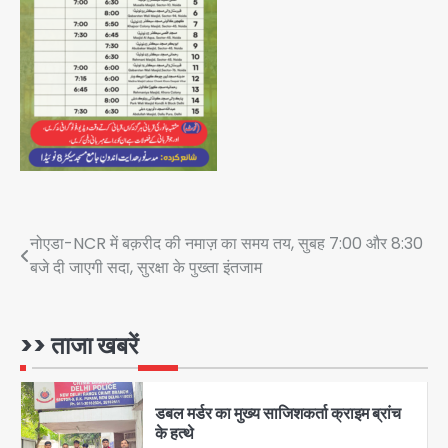
ग्राहकों पर कोई शुल्क नहीं : निर्मला सीतारमण
Team JHJ
4
‘Protesting is not anti-
national: मोहन भागवत ने Gen Z को
दिया भरपूर समर्थन, कहा- ये सबसे ईमानदार
Avinash Kumar
पीढ़ी है, तार्किक जवाब चाहती है
5
Post
नोएडा-NCR में बक़रीद की नमाज़ का समय तय, सुबह 7:00 और 8:30
28 साल बाद कानून के शिकंजे में आया हत्या का
बजे दी जाएगी सदा, सुरक्षा के पुख्ता इंतजाम
फरार आरोपी
navigation
Team JHJ
>> ताजा खबरें
1
डबल मर्डर का मुख्य साजिशकर्ता क्राइम ब्रांच
के हत्थे