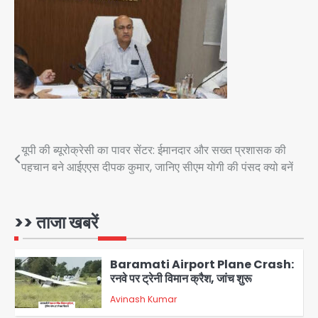
3
Greater Noida Gas
Connection Fraud: बुजुर्ग से वीडियो
कॉल पर 9.77 लाख की साइबर फ्रॉड
Avinash Kumar
4
Taylor Swift: ट्रंप कैंपेन-व्हाइट हाउस
पोस्ट से हटाए गए गाने, जानें पूरा विवाद
Post
यूपी की ब्यूरोक्रेसी का पावर सेंटर: ईमानदार और सख्त प्रशासक की
Avinash Kumar
5
पहचान बने आईएएस दीपक कुमार, जानिए सीएम योगी की पंसद क्यो बनें
navigation
Air India Phuket Delhi flight:
कैप्टन का डोप टेस्ट पॉजिटिव, 17 घायल;
DGCA जांच जारी
>> ताजा खबरें
Avinash Kumar
1
Baramati Airport Plane Crash:
रनवे पर ट्रेनी विमान क्रैश, जांच शुरू
Avinash Kumar
2