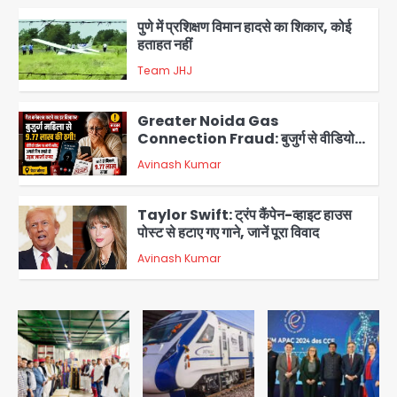
पुणे में प्रशिक्षण विमान हादसे का शिकार, कोई
हताहत नहीं
Team JHJ
3
Greater Noida Gas
Connection Fraud: बुजुर्ग से वीडियो
कॉल पर 9.77 लाख की साइबर फ्रॉड
Avinash Kumar
4
Taylor Swift: ट्रंप कैंपेन-व्हाइट हाउस
पोस्ट से हटाए गए गाने, जानें पूरा विवाद
Avinash Kumar
5
Air India Phuket Delhi flight:
कैप्टन का डोप टेस्ट पॉजिटिव, 17 घायल;
DGCA जांच जारी
Avinash Kumar
1