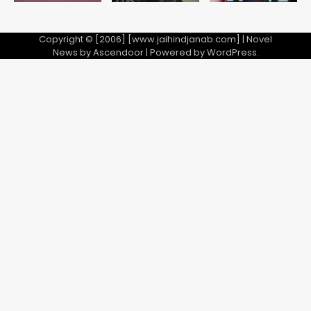
Copyright © [2006] [www.jaihindjanab.com] | Novel
News by
Ascendoor
| Powered by
WordPress
.