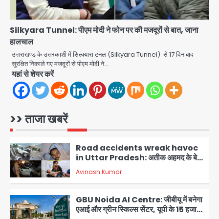
Expressway: 50 किमी लंबे एलिवेटेड
एक्सप्रेसवे से दिल्ली-हरियाणा से सीधे जुड़ेगा
मोहम्मद इमरान
4
नोएडा एयरपोर्ट, 4000 करोड़ रुपये की लागत
Silkyara Tunnel: पीएम मोदी ने फोन पर की मजदूरों से बात, जाना
से बनेगा 6-लेन एक्सप्रेसवे
हालचाल
Heavy rains wreak havoc in
Uttarakhand: भूस्खलन से यमुनोत्री,
उत्तराखण्ड के उत्तरकाशी में सिल्क्यारा टनल (Silkyara Tunnel) से 17 दिन बाद
केदारनाथ और सिमली-ग्वालदम हाईवे बंद,
सुरक्षित निकाले गए मजदूरों से पीएम मोदी ने…
jai hind janab
चमोली-उत्तरकाशी में श्रद्धालु फंसे, नदियां खतरे
यहां से शेयर करें
5
के निशान के पार
Air India Flight Turbulence: हवा
में 5 मिनट तक कांपी फ्लाइट, क्रू मेंबर्स को रीढ़
की हड्डी में गंभीर चोट; नागरिक उड्डयन मंत्री
>> ताजा खबरें
Avinash Kumar
पहुंचे अस्पताल
1
Road accidents wreak havoc
in Uttar Pradesh: अतीक अहमद के बेटे
अबान की मौत, हमीरपुर में बस-टैंकर भिड़ंत में
Avinash Kumar
तीन की जान गई
2
GBU Noida AI Centre: जीबीयू में बनेगा
एआई और ग्रीन स्किल्स सेंटर, यूपी के 15 हजार