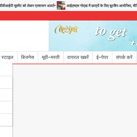
ीआईपी मूवमेंट को लेकर प्रशासन अलर्ट
आईएमएस नोएडा में छात्रों के लिए बूटकैंप आयोजित, मीडिया,
 स्टाइल
बिजनेस
मूवी-मस्ती
वायरल खबरें
ई-पेपर
संपर्क करें