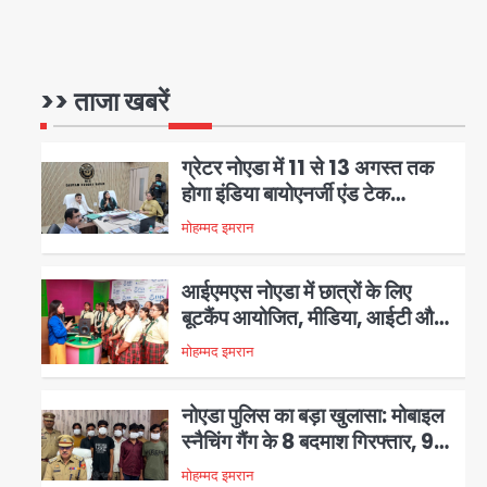
ग्रेटर नोएडा आएंगे सीएम योगी
आदित्यनाथ, जानिए पूरा प्लान
>> ताजा खबरें
मोहम्मद इमरान
1
ग्रेटर नोएडा में 11 से 13 अगस्त तक
होगा इंडिया बायोएनर्जी एंड टेक
एक्सपो-2026, वीवीआईपी मूवमेंट को
मोहम्मद इमरान
2
लेकर प्रशासन अलर्ट
आईएमएस नोएडा में छात्रों के लिए
बूटकैंप आयोजित, मीडिया, आईटी और
मैनेजमेंट की बारीकियों से हुए रूबरू
मोहम्मद इमरान
3
नोएडा पुलिस का बड़ा खुलासा: मोबाइल
स्नैचिंग गैंग के 8 बदमाश गिरफ्तार, 98
मोबाइल और सैकड़ों पार्ट्स बरामद
मोहम्मद इमरान
4