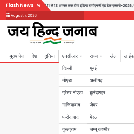
Skip
Flash News
रा प्लान
ग्रेटर नोएडा में 11 से 13 अगस्त तक होगा इंडिया बायोएनर्जी एंड टेक एक्सपो-2026, वीव
to
August 7, 2026
content
मुख्य पेज
देश
दुनिया
एनसीआर
राज्य
खेल
लाईफ
दिल्ली
मुंबई
नोएडा
उत्तर प्रदेश
अलीगढ़
ग्रेटर नोएडा
बुलंदशहर
बिहार
गाजियाबाद
जेवर
पंजाब
फरीदाबाद
मेरठ
हरियाणा
गुरूग्राम
जम्मू कश्मीर