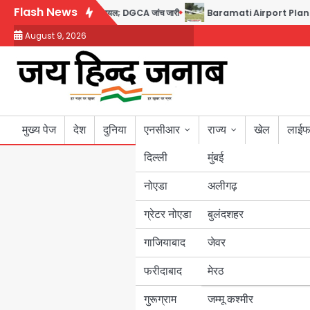
Skip
Flash News
प टेस्ट पॉजिटिव, 17 घायल; DGCA जांच जारी
Baramati Airport Plane Crash: रनवे प
to
August 9, 2026
content
मुख्य पेज
देश
दुनिया
एनसीआर
राज्य
खेल
लाईफ
दिल्ली
मुंबई
नोएडा
उत्तर प्रदेश
अलीगढ़
ग्रेटर नोएडा
बुलंदशहर
बिहार
गाजियाबाद
जेवर
पंजाब
फरीदाबाद
मेरठ
हरियाणा
गुरूग्राम
जम्मू कश्मीर