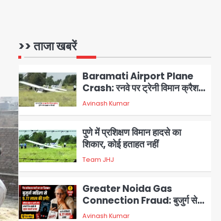
जारी
Baramati Airport Plane
Crash: रनवे पर ट्रेनी विमान क्रैश,
>> ताजा खबरें
जांच शुरू
Avinash Kumar
2
पुणे में प्रशिक्षण विमान हादसे का
शिकार, कोई हताहत नहीं
Team JHJ
3
Greater Noida Gas
Connection Fraud: बुजुर्ग से
वीडियो कॉल पर 9.77 लाख की साइबर
Avinash Kumar
4
फ्रॉड
Taylor Swift: ट्रंप कैंपेन-व्हाइट
हाउस पोस्ट से हटाए गए गाने, जानें पूरा
विवाद
Avinash Kumar