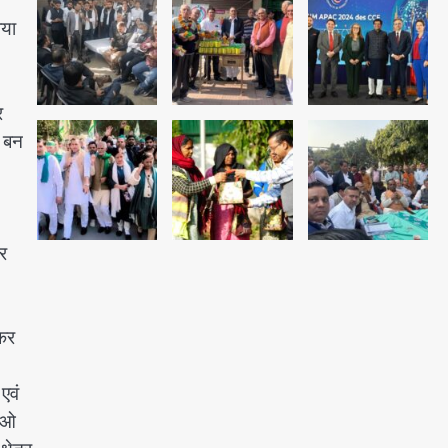
Avinash Kumar
4
फ्रॉड
ाया
Taylor Swift: ट्रंप कैंपेन-व्हाइट
हाउस पोस्ट से हटाए गए गाने, जानें पूरा
विवाद
र
Avinash Kumar
5
 बन
र
कर
एवं
एलओ