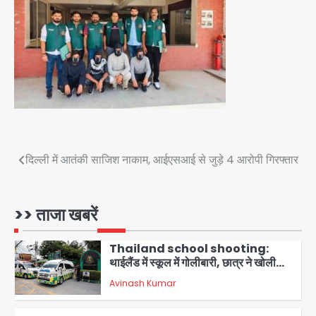
3
पुरा महादेव से बेटियों के स्वास्थ्य और सुरक्षा का
संदेश
Team JHJ
4
अब पहला स्थान हासिल करना लक्ष्य: डीएम
Team JHJ
5
Post
दिल्ली में आतंकी साजिश नाकाम, आईएसआई से जुड़े 4 आरोपी गिरफ्तार
दिल्ली-एनसीआर में बारिश से जनजीवन बेहाल,
navigation
उत्तराखंड और यूपी में बाढ़ का कहर, गंगा समेत
कई नदियां उफान पर
मोहम्मद इमरान
>> ताजा खबरें
1
Thailand school shooting:
थाईलैंड में स्कूल में गोलीबारी, छात्र ने खोली
फायर, दो की मौत, कई घायल
Avinash Kumar
2