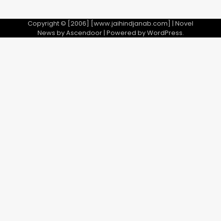
Copyright © [2006] [www.jaihindjanab.com] | Novel
News by
Ascendoor
| Powered by
WordPress
.