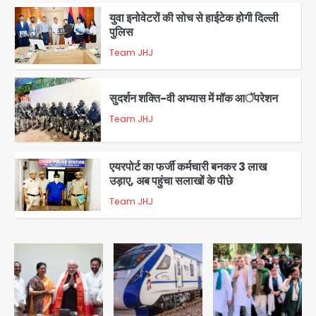
युवा इनोवेटरों की सोच से हाईटेक होगी दिल्ली
पुलिस
Team JHJ
3
सुदर्शन शक्ति-वी अभ्यास में मॉक आॅपरेशन
Team JHJ
4
एयरपोर्ट का फर्जी कर्मचारी बनकर 3 लाख
उड़ाए, अब पहुंचा सलाखों के पीछे
Team JHJ
5
Noida Sector-49: सेक्टर-49 में 18
साल की मेड ने की खुदकुशी, शरीर पर नहीं मिली
कोई बाहरी
Avinash Kumar
1