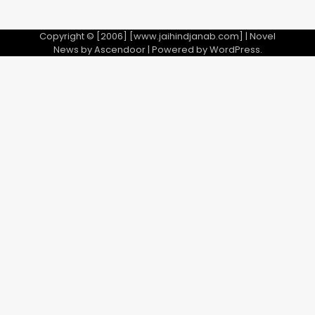
Copyright © [2006] [www.jaihindjanab.com] | Novel
News by
Ascendoor
| Powered by
WordPress
.