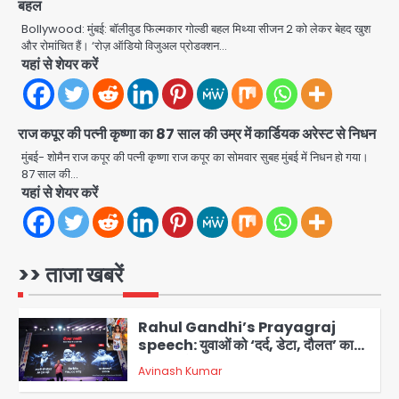
बहल
3
Bollywood: मुंबई: बॉलीवुड फिल्मकार गोल्डी बहल मिथ्या सीजन 2 को लेकर बेहद खुश
और रोमांचित हैं। ‘रोज़ ऑडियो विजुअल प्रोडक्शन…
सुदर्शन शक्ति-वी अभ्यास में मॉक आॅपरेशन
यहां से शेयर करें
Team JHJ
4
राज कपूर की पत्नी कृष्णा का 87 साल की उम्र में कार्डियक अरेस्ट से निधन
एयरपोर्ट का फर्जी कर्मचारी बनकर 3 लाख
उड़ाए, अब पहुंचा सलाखों के पीछे
मुंबई- शोमैन राज कपूर की पत्नी कृष्णा राज कपूर का सोमवार सुबह मुंबई में निधन हो गया।
87 साल की…
Team JHJ
यहां से शेयर करें
5
Noida Sector-49: सेक्टर-49 में 18
साल की मेड ने की खुदकुशी, शरीर पर नहीं मिली
कोई बाहरी
>> ताजा खबरें
Avinash Kumar
1
Rahul Gandhi’s Prayagraj
speech: युवाओं को ‘दर्द, डेटा, दौलत’ का
संदेश, बीजेपी का वार
Avinash Kumar
2