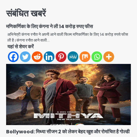
संबंधित खबरें
मणिकर्णिका के लिए कंगना ने ली 14 करोड़ रुपए फीस
अभिनेत्री कंगना रनौत ने अपनी आने वाली फिल्म मणिकर्णिका के लिए 14 करोड़ रुपये फीस
ली है।कंगना रनौत आने वाली…
यहां से शेयर करें
Rahul Gandhi’s Prayagraj
speech: युवाओं को ‘दर्द, डेटा, दौलत’ का
संदेश, बीजेपी का वार
Avinash Kumar
2
युवा इनोवेटरों की सोच से हाईटेक होगी दिल्ली
पुलिस
Bollywood: मिथ्या सीजन 2 को लेकर बेहद खुश और रोमांचित है गोल्डी
Team JHJ