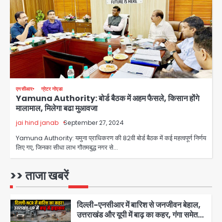
थाईलैंड में स्कूल में गोलीबारी, छात्र ने खोली
फायर, दो की मौत, कई घायल
Avinash Kumar
3
Trump’s Dual Crisis: ईरान युद्ध से
नहीं मिल रहा एग्ज़िट रास्ता, जन्मसिद्ध नागरिकता
पर सुप्रीम कोर्ट को दी फिर चुनौती
Avinash Kumar
4
एनसीआर
ग्रेटर नोएडा
Yamuna Authority: बोर्ड बैठक में अहम फैसले, किसान होंगे
पुरा महादेव से बेटियों के स्वास्थ्य और सुरक्षा का
मालामाल, मिलेगा बढा मुआवजा
संदेश
jai hind janab
September 27, 2024
Team JHJ
5
Yamuna Authority: यमुना प्राधिकरण की 82वी बोर्ड बैठक में कई महत्वपूर्ण निर्णय
लिए गए, जिनका सीधा लाभ गौतमबुद्ध नगर से…
RBI 2027 में ला सकता है ₹10 और ₹20 के
प्लास्टिक नोट, जानिए क्या होंगे फायदे और क्या
बंद हो जाएंगे पुराने नोट?
>> ताजा खबरें
मोहम्मद इमरान
1
दिल्ली-एनसीआर में बारिश से जनजीवन बेहाल,
उत्तराखंड और यूपी में बाढ़ का कहर, गंगा समेत