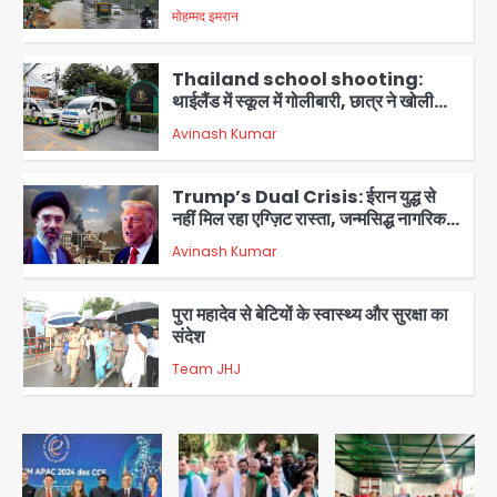
कई नदियां उफान पर
मोहम्मद इमरान
2
Thailand school shooting:
थाईलैंड में स्कूल में गोलीबारी, छात्र ने खोली
फायर, दो की मौत, कई घायल
Avinash Kumar
3
Trump’s Dual Crisis: ईरान युद्ध से
नहीं मिल रहा एग्ज़िट रास्ता, जन्मसिद्ध नागरिकता
पर सुप्रीम कोर्ट को दी फिर चुनौती
Avinash Kumar
4
पुरा महादेव से बेटियों के स्वास्थ्य और सुरक्षा का
संदेश
Team JHJ
5
RBI 2027 में ला सकता है ₹10 और ₹20 के
प्लास्टिक नोट, जानिए क्या होंगे फायदे और क्या
बंद हो जाएंगे पुराने नोट?
मोहम्मद इमरान