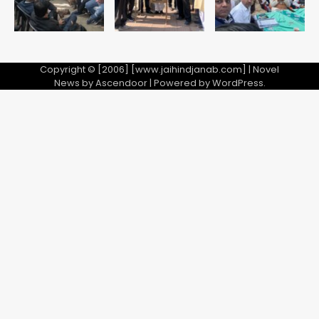
Copyright © [2006] [www.jaihindjanab.com] | Novel
News by
Ascendoor
| Powered by
WordPress
.