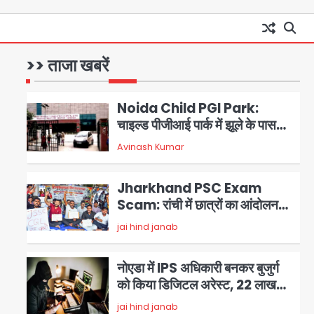
Noida News: गांजा तस्कर महिला
से सांठगांठ के आरोप में सिपाही
गिरफ्तार, सेवा से बर्खास्त, कई
>> ताजा खबरें
jai hind janab
पुलिसकर्मियों में डर
1
Noida Child PGI Park:
चाइल्ड पीजीआई पार्क में झूले के पास
लोहे की ग्रिल में उतरा करंट, 7 साल के
Avinash Kumar
2
बच्चे की हालत गंभीर, बिजली विभाग पर
लापरवाही का आरोप
Jharkhand PSC Exam
Scam: रांची में छात्रों का आंदोलन
तेज, सरकार से बातचीत को तैयार, रखीं
jai hind janab
3
दो बड़ी शर्तें
नोएडा में IPS अधिकारी बनकर बुजुर्ग
को किया डिजिटल अरेस्ट, 22 लाख
रुपये की ठगी
jai hind janab