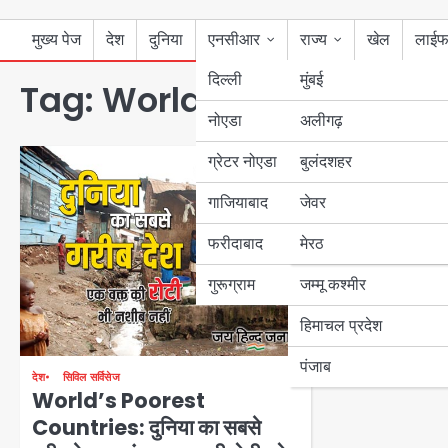
मुख्य पेज
देश
दुनिया
एनसीआर
राज्य
खेल
लाईफ
दिल्ली
मुंबई
Tag:
World’s Poorest Cou
नोएडा
उत्तर प्रदेश
अलीगढ़
ग्रेटर नोएडा
बुलंदशहर
बिहार
गाजियाबाद
जेवर
पंजाब
फरीदाबाद
मेरठ
हरियाणा
गुरूग्राम
जम्मू कश्मीर
हिमाचल प्रदेश
पंजाब
देश
सिविल सर्विसेज
World’s Poorest
Countries: दुनिया का सबसे