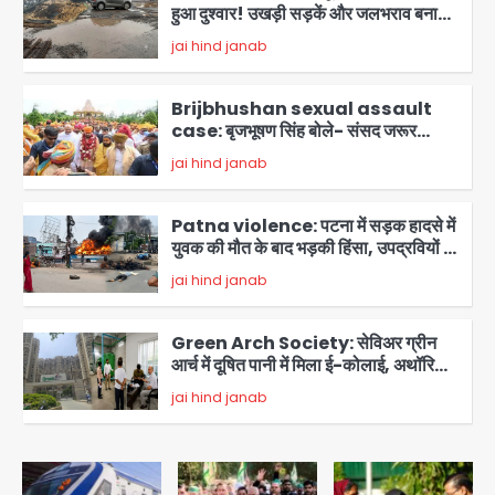
हुआ दुश्वार! उखड़ी सड़कें और जलभराव बना
आफत, अंडरपास पर भी खतरा
jai hind janab
2
Brijbhushan sexual assault
case: बृजभूषण सिंह बोले- संसद जरूर
लौटूंगा, हुई चरित्र हत्या की कोशिश, प्रियंका
jai hind janab
3
गांधी को बरगलाया गया, यौन शोषण नहीं ‘गुड-
बैड टच’ का था मामला
Patna violence: पटना में सड़क हादसे में
युवक की मौत के बाद भड़की हिंसा, उपद्रवियों ने
फूंकीं 10 गाड़ियां, ट्रैफिक पोस्ट और स्लीपर
jai hind janab
बस भी जलाई, NH-30 जाम
4
Green Arch Society: सेविअर ग्रीन
आर्च में दूषित पानी में मिला ई-कोलाई, अथॉरिटी
ने शुरू की सैंपलिंग जांच
jai hind janab
5
Noida waterlogging: नोएडा में
‘हाईटेक सिटी’ के दावों की खुली पोल,