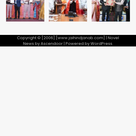
5
Copyright © [2006] [www.jaihindjanab.com] | Novel
News by
Ascendoor
| Powered by
WordPress
.