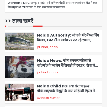
Women’s Day: जयपुर। उद्योग एवं वाणिज्य मंत्री कर्नल राज्यवर्धन राठौड़ ने कहा
कि महिलाओं की तरक्की के लिए सामाजिक जागरूकता…
नोएडा में IPS अधिकारी बनकर बुजुर्ग को किया
डिजिटल अरेस्ट, 22 लाख रुपये की ठगी
>> ताजा खबरें
jai hind janab
5
Noida Authority: जांच के घेरे में प्लानिंग
विभाग, GM मीना भार्गव पर उठ रहे सवाल,
कार्रवाई में देरी पर भी चर्चा तेज
jai hind janab
1
Noida News: गांजा तस्कर महिला से
सांठगांठ के आरोप में सिपाही गिरफ्तार, सेवा से
बर्खास्त, कई पुलिसकर्मियों में डर
jai hind janab
2
Noida Child PGI Park: चाइल्ड
पीजीआई पार्क में झूले के पास लोहे की ग्रिल में
उतरा करंट, 7 साल के बच्चे की हालत गंभीर,
Avinash Kumar
बिजली विभाग पर लापरवाही का आरोप
3