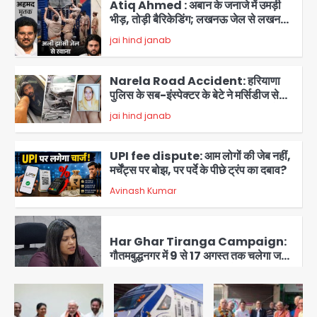
Atiq Ahmed : अबान के जनाजे में उमड़ी
भीड़, तोड़ी बैरिकेडिंग; लखनऊ जेल से लखनऊ
पहुंचा उमर
jai hind janab
2
Narela Road Accident: हरियाणा
पुलिस के सब-इंस्पेक्टर के बेटे ने मर्सिडीज से
मारी टक्कर, 70 वर्षीय राहगीर महिला की मौत
jai hind janab
3
UPI fee dispute: आम लोगों की जेब नहीं,
मर्चेंट्स पर बोझ, पर पर्दे के पीछे ट्रंप का दबाव?
Avinash Kumar
4
Har Ghar Tiranga Campaign:
गौतमबुद्धनगर में 9 से 17 अगस्त तक चलेगा जन-
जागरूकता महाअभियान, डीएम ने की समीक्षा
Avinash Kumar
बैठक
5