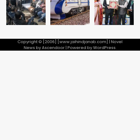
Team JHJ
5
Copyright © [2006] [www.jaihindjanab.com] | Novel
News by
Ascendoor
| Powered by
WordPress
.