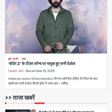
युवा इनोवेटरों की सोच से हाईटेक होगी दिल्ली
पुलिस
Team JHJ
3
सुदर्शन शक्ति-वी अभ्यास में मॉक आॅपरेशन
Team JHJ
4
एयरपोर्ट का फर्जी कर्मचारी बनकर 3 लाख
मूवी-मस्ती
राज्य
‘बॉर्डर 2’ के टीज़र लॉन्च पर भावुक हुए सनी देओल
उड़ाए, अब पहुंचा सलाखों के पीछे
Team JHJ
December 16, 2025
Team JHJ
5
Veteran actor Dharmendra: दिग्गज अभिनेता धर्मेंद्र के निधन के बाद
पहली बार सनी देओल किसी इवेंट में नजर आए। धर्मेंद्र…
Noida Sector-49: सेक्टर-49 में 18
साल की मेड ने की खुदकुशी, शरीर पर नहीं मिली
कोई बाहरी
>> ताजा खबरें
Avinash Kumar
1