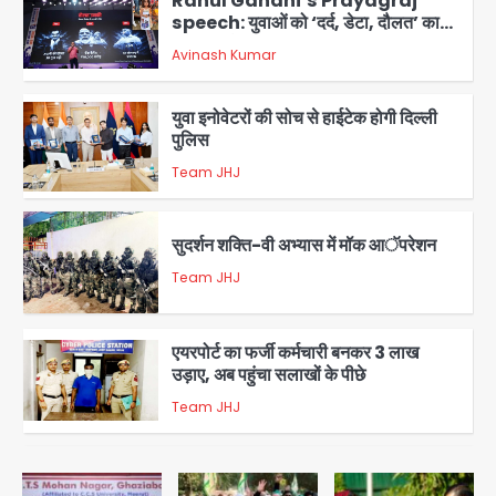
Rahul Gandhi’s Prayagraj
speech: युवाओं को ‘दर्द, डेटा, दौलत’ का
संदेश, बीजेपी का वार
Avinash Kumar
2
युवा इनोवेटरों की सोच से हाईटेक होगी दिल्ली
पुलिस
Team JHJ
3
सुदर्शन शक्ति-वी अभ्यास में मॉक आॅपरेशन
Team JHJ
4
एयरपोर्ट का फर्जी कर्मचारी बनकर 3 लाख
उड़ाए, अब पहुंचा सलाखों के पीछे
Team JHJ
5
Noida Sector-49: सेक्टर-49 में 18
साल की मेड ने की खुदकुशी, शरीर पर नहीं मिली