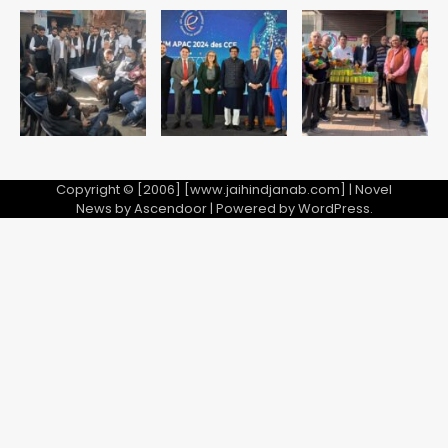
सुदर्शन शक्ति-वी अभ्यास में मॉक आॅपरेशन
Team JHJ
5
Copyright © [2006] [www.jaihindjanab.com] | Novel
News by
Ascendoor
| Powered by
WordPress
.