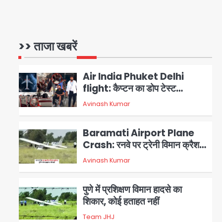
Parshvanath Building
Shooting: सिक्योरिटी गार्ड की
गोली से 17 वर्षीय किशोर की मौत
>> ताजा खबरें
Avinash Kumar
1
Air India Phuket Delhi
flight: कैप्टन का डोप टेस्ट
पॉजिटिव, 17 घायल; DGCA जांच
Avinash Kumar
2
जारी
Baramati Airport Plane
Crash: रनवे पर ट्रेनी विमान क्रैश,
जांच शुरू
Avinash Kumar
3
पुणे में प्रशिक्षण विमान हादसे का
शिकार, कोई हताहत नहीं
Team JHJ
4