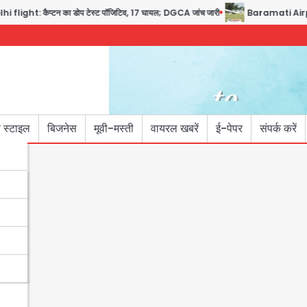
ght: कैप्टन का डोप टेस्ट पॉजिटिव, 17 घायल; DGCA जांच जारी
Baramati Airport Pl
 स्टाइल
बिजनेस
मूवी-मस्ती
वायरल खबरें
ई-पेपर
संपर्क करें