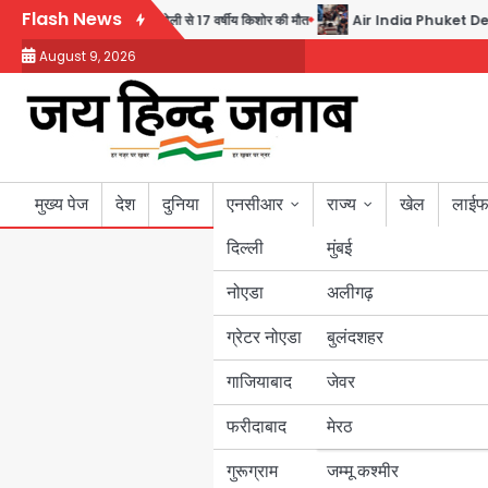
Skip
Flash News
सिक्योरिटी गार्ड की गोली से 17 वर्षीय किशोर की मौत
Air India Phuket Delhi fli
to
August 9, 2026
content
मुख्य पेज
देश
दुनिया
एनसीआर
राज्य
खेल
लाईफ
दिल्ली
मुंबई
नोएडा
उत्तर प्रदेश
अलीगढ़
ग्रेटर नोएडा
बुलंदशहर
बिहार
गाजियाबाद
जेवर
पंजाब
फरीदाबाद
मेरठ
हरियाणा
गुरूग्राम
जम्मू कश्मीर