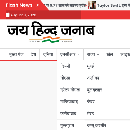
Skip
Flash News
बुजुर्ग से वीडियो कॉल पर 9.77 लाख की साइबर फ्रॉड
Taylor Swift: ट्रंप कैंपेन-व्ह
to
August 9, 2026
content
मुख्य पेज
देश
दुनिया
एनसीआर
राज्य
खेल
लाईफ
दिल्ली
मुंबई
नोएडा
उत्तर प्रदेश
अलीगढ़
ग्रेटर नोएडा
बुलंदशहर
बिहार
गाजियाबाद
जेवर
पंजाब
फरीदाबाद
मेरठ
हरियाणा
गुरूग्राम
जम्मू कश्मीर