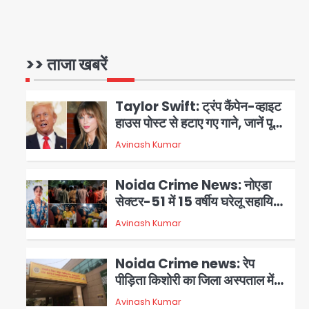
Greater Noida Gas
Connection Fraud: बुजुर्ग से
वीडियो कॉल पर 9.77 लाख की साइबर
>> ताजा खबरें
Avinash Kumar
1
फ्रॉड
Taylor Swift: ट्रंप कैंपेन-व्हाइट
हाउस पोस्ट से हटाए गए गाने, जानें पूरा
विवाद
Avinash Kumar
2
Noida Crime News: नोएडा
सेक्टर-51 में 15 वर्षीय घरेलू सहायिका
का शव पंखे से लटका मिला
Avinash Kumar
3
Noida Crime news: रेप
पीड़िता किशोरी का जिला अस्पताल में
हुआ गर्भपात, उधर सेक्टर-49 में
Avinash Kumar
4