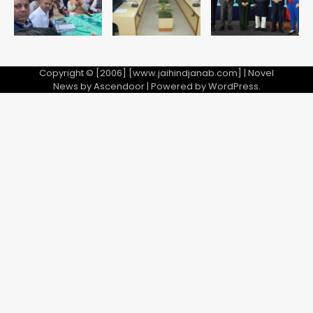
Copyright © [2006] [www.jaihindjanab.com] | Novel
News by
Ascendoor
| Powered by
WordPress
.