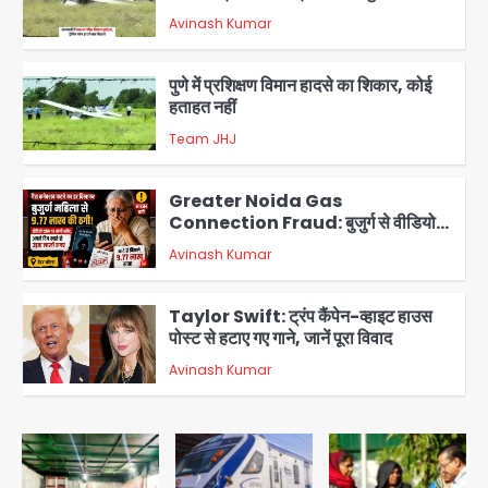
Avinash Kumar
2
पुणे में प्रशिक्षण विमान हादसे का शिकार, कोई
हताहत नहीं
Team JHJ
3
Greater Noida Gas
Connection Fraud: बुजुर्ग से वीडियो
कॉल पर 9.77 लाख की साइबर फ्रॉड
Avinash Kumar
4
Taylor Swift: ट्रंप कैंपेन-व्हाइट हाउस
पोस्ट से हटाए गए गाने, जानें पूरा विवाद
Avinash Kumar
5
Air India Phuket Delhi flight:
कैप्टन का डोप टेस्ट पॉजिटिव, 17 घायल;
DGCA जांच जारी
Avinash Kumar