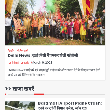
हताहत नहीं
Team JHJ
3
Greater Noida Gas
Connection Fraud: बुजुर्ग से वीडियो
कॉल पर 9.77 लाख की साइबर फ्रॉड
Avinash Kumar
4
Taylor Swift: ट्रंप कैंपेन-व्हाइट हाउस
दिल्ली
ब्रेकिंग खबरें
Delhi News: यूएई एंबेसी में जमकर खेली गई होली
पोस्ट से हटाए गए गाने, जानें पूरा विवाद
jai hind janab
March 9, 2023
Avinash Kumar
5
Delhi News:भाईचारे एवं सौहार्दपूर्ण माहौल को और ताकत देने के लिए लगातार ऐसी
खबरें आ रही हैं जिससे कि भाईचारा…
Air India Phuket Delhi flight:
कैप्टन का डोप टेस्ट पॉजिटिव, 17 घायल;
DGCA जांच जारी
>> ताजा खबरें
Avinash Kumar
1
Baramati Airport Plane Crash:
रनवे पर ट्रेनी विमान क्रैश, जांच शुरू