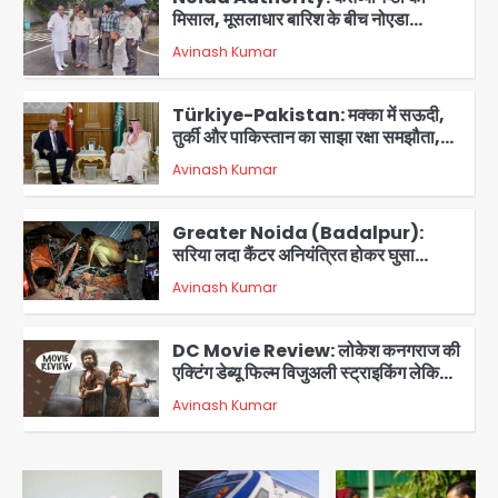
मिसाल, मूसलाधार बारिश के बीच नोएडा
प्राधिकरण ने संभाला मोर्चा, सेक्टर 105
Avinash Kumar
आरडब्ल्यूए ने जताया आभार
2
Türkiye-Pakistan: मक्का में सऊदी,
तुर्की और पाकिस्तान का साझा रक्षा समझौता,
जानें इसके मायने
Avinash Kumar
3
Greater Noida (Badalpur):
सरिया लदा कैंटर अनियंत्रित होकर घुसा
किराना दुकान में , ड्राइवर की मौत
Avinash Kumar
4
DC Movie Review: लोकेश कनगराज की
एक्टिंग डेब्यू फिल्म विजुअली स्ट्राइकिंग लेकिन
स्क्रीनप्ले में कमजोर, लेकिन कहानी अधूरी रह
Avinash Kumar
5
गई, 3 स्टार रेटिंग
Felix Hospital Noida: फेलिक्स
हॉस्पिटल और नोएडा लोक मंच की पहल, अब