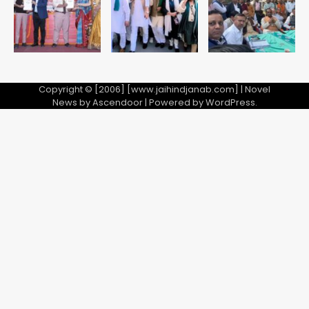
5
गई, 3 स्टार रेटिंग
Copyright © [2006] [www.jaihindjanab.com] | Novel
News by
Ascendoor
| Powered by
WordPress
.