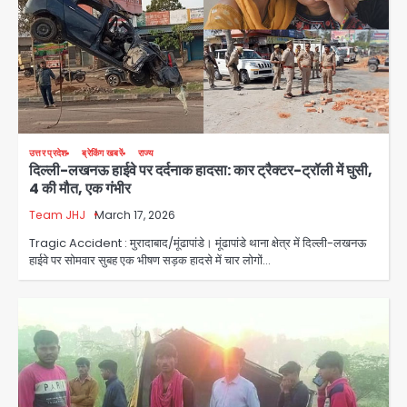
उत्तर प्रदेश
ब्रेकिंग खबरें
राज्य
दिल्ली-लखनऊ हाईवे पर दर्दनाक हादसा: कार ट्रैक्टर-ट्रॉली में घुसी,
4 की मौत, एक गंभीर
Team JHJ
March 17, 2026
Tragic Accident : मुरादाबाद/मूंढापांडे। मूंढापांडे थाना क्षेत्र में दिल्ली-लखनऊ
हाईवे पर सोमवार सुबह एक भीषण सड़क हादसे में चार लोगों…
Noida Authority: कर्तव्यनिष्ठा की
मिसाल, मूसलाधार बारिश के बीच नोएडा
प्राधिकरण ने संभाला मोर्चा, सेक्टर 105
Avinash Kumar
आरडब्ल्यूए ने जताया आभार
2
Türkiye-Pakistan: मक्का में सऊदी,
तुर्की और पाकिस्तान का साझा रक्षा समझौता,