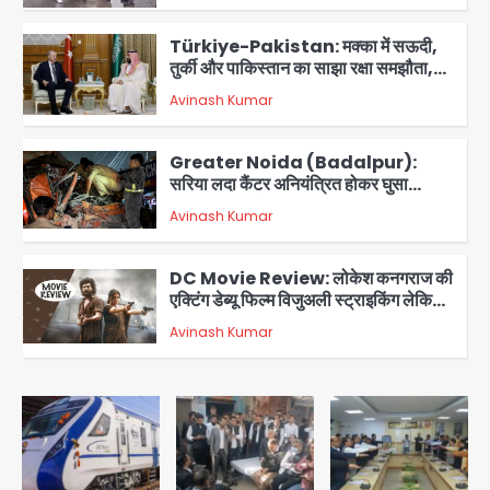
2
Türkiye-Pakistan: मक्का में सऊदी,
तुर्की और पाकिस्तान का साझा रक्षा समझौता,
जानें इसके मायने
Avinash Kumar
3
Greater Noida (Badalpur):
सरिया लदा कैंटर अनियंत्रित होकर घुसा
किराना दुकान में , ड्राइवर की मौत
Avinash Kumar
4
DC Movie Review: लोकेश कनगराज की
एक्टिंग डेब्यू फिल्म विजुअली स्ट्राइकिंग लेकिन
स्क्रीनप्ले में कमजोर, लेकिन कहानी अधूरी रह
Avinash Kumar
5
गई, 3 स्टार रेटिंग
Felix Hospital Noida: फेलिक्स
हॉस्पिटल और नोएडा लोक मंच की पहल, अब
सिर्फ 30 रुपये में मिलेगी 24 घंटे ऑनलाइन
Avinash Kumar
1
डॉक्टर परामर्श सुविधा