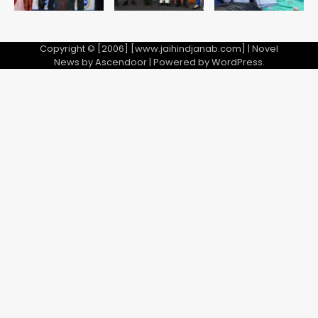
Copyright © [2006] [www.jaihindjanab.com] | Novel
News by
Ascendoor
| Powered by
WordPress
.