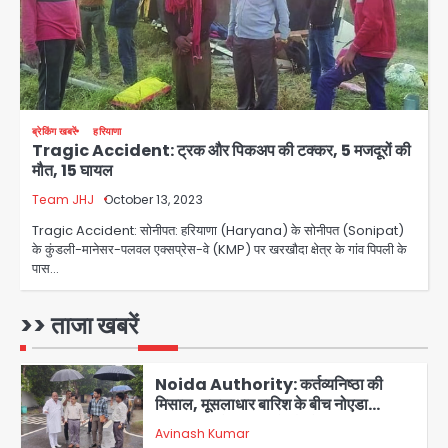
जानें इसके मायने
Avinash Kumar
3
Greater Noida (Badalpur):
सरिया लदा कैंटर अनियंत्रित होकर घुसा
किराना दुकान में , ड्राइवर की मौत
Avinash Kumar
4
ब्रेकिंग खबरें
हरियाणा
Tragic Accident: ट्रक और पिकअप की टक्कर, 5 मजदूरों की
मौत, 15 घायल
DC Movie Review: लोकेश कनगराज की
एक्टिंग डेब्यू फिल्म विजुअली स्ट्राइकिंग लेकिन
Team JHJ
October 13, 2023
स्क्रीनप्ले में कमजोर, लेकिन कहानी अधूरी रह
Avinash Kumar
5
Tragic Accident: सोनीपत: हरियाणा (Haryana) के सोनीपत (Sonipat)
गई, 3 स्टार रेटिंग
के कुंडली-मानेसर-पलवल एक्सप्रेस-वे (KMP) पर खरखौदा क्षेत्र के गांव पिपली के
पास…
Felix Hospital Noida: फेलिक्स
हॉस्पिटल और नोएडा लोक मंच की पहल, अब
सिर्फ 30 रुपये में मिलेगी 24 घंटे ऑनलाइन
>> ताजा खबरें
Avinash Kumar
1
डॉक्टर परामर्श सुविधा
Noida Authority: कर्तव्यनिष्ठा की
मिसाल, मूसलाधार बारिश के बीच नोएडा
प्राधिकरण ने संभाला मोर्चा, सेक्टर 105
Avinash Kumar
आरडब्ल्यूए ने जताया आभार