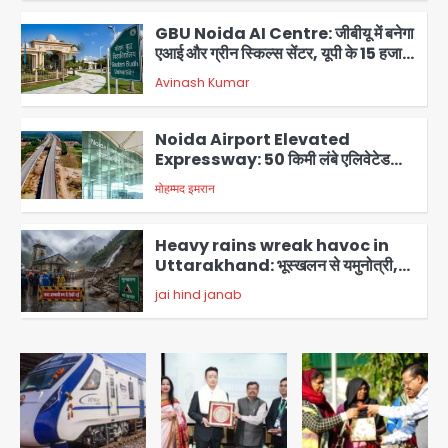
GBU Noida AI Centre: जीबीयू में बनेगा
एआई और ग्रीन स्किल्स सेंटर, यूपी के 15 हजार
युवाओं को मिलेगा फ्री ट्रेनिंग
Avinash Kumar
3
Noida Airport Elevated
Expressway: 50 किमी लंबे एलिवेटेड
एक्सप्रेसवे से दिल्ली-हरियाणा से सीधे जुड़ेगा
मोहम्मद इमरान
4
नोएडा एयरपोर्ट, 4000 करोड़ रुपये की लागत
से बनेगा 6-लेन एक्सप्रेसवे
Heavy rains wreak havoc in
Uttarakhand: भूस्खलन से यमुनोत्री,
केदारनाथ और सिमली-ग्वालदम हाईवे बंद,
jai hind janab
चमोली-उत्तरकाशी में श्रद्धालु फंसे, नदियां खतरे
5
के निशान के पार
Air India Flight Turbulence: हवा
में 5 मिनट तक कांपी फ्लाइट, क्रू मेंबर्स को रीढ़
की हड्डी में गंभीर चोट; नागरिक उड्डयन मंत्री
Avinash Kumar
पहुंचे अस्पताल
1