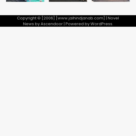
Copyright © [2006] [www.jaihindjanab.com] | Novel
News by
Ascendoor
| Powered by
WordPress
.