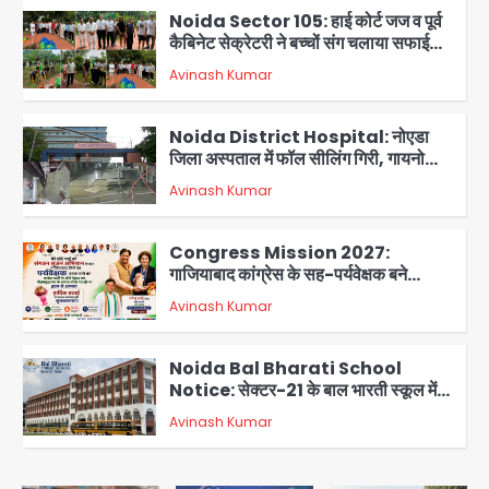
Noida Sector 105: हाई कोर्ट जज व पूर्व
कैबिनेट सेक्रेटरी ने बच्चों संग चलाया सफाई
अभियान, 160 किलो कूड़ा हटाया
Avinash Kumar
2
Noida District Hospital: नोएडा
जिला अस्पताल में फॉल सीलिंग गिरी, गायनो
OT गैलरी में बड़ा हादसा टला; मरीजों की सुरक्षा
Avinash Kumar
पर उठे सवाल
3
Congress Mission 2027:
गाजियाबाद कांग्रेस के सह-पर्यवेक्षक बने
सतेन्द्र शर्मा, गौतमबुद्धनगर नेताओं ने जताया
Avinash Kumar
आभार
4
Noida Bal Bharati School
Notice: सेक्टर-21 के बाल भारती स्कूल में
बिना खिड़की-वेंटिलेशन बेसमेंट में चल रही थी
Avinash Kumar
8वीं की क्लास, NCPCR की शिकायत पर
5
भेजा नोटिस
Assam Floods: सलमान खान का