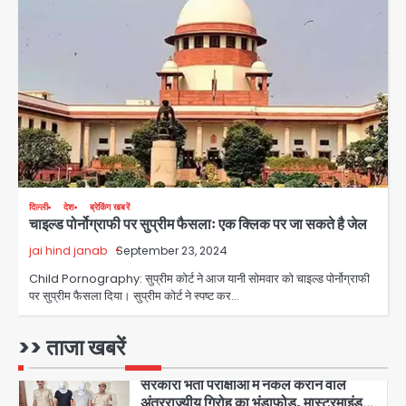
Team JHJ
4
Sajid Rashidi’s controversial:
शिवभक्त नहीं, आतंकवादी हैं’, मौलाना का
कांवड़ियों पर विवादित बयान, BJP विधायक ने
Avinash Kumar
कराई FIR, NSA की मांग
5
Har Ghar Tiranga Campaign:
गौतमबुद्धनगर में 9 से 17 अगस्त तक चलेगा जन-
दिल्ली
देश
ब्रेकिंग खबरें
जागरूकता महाअभियान, डीएम ने की समीक्षा
Avinash Kumar
चाइल्ड पोर्नोग्राफी पर सुप्रीम फैसलाः एक क्लिक पर जा सकते है जेल
बैठक
jai hind janab
September 23, 2024
1
Child Pornography: सुप्रीम कोर्ट ने आज यानी सोमवार को चाइल्ड पोर्नोग्राफी
एंटी-बर्गलरी सेल की बड़ी कामयाबी, चोरी के
पर सुप्रीम फैसला दिया। सुप्रीम कोर्ट ने स्पष्ट कर…
माल की खरीद-फरोख्त करने वाले गिरोह का
भंडाफोड़
Team JHJ
>> ताजा खबरें
2
सरकारी भर्ती परीक्षाओं में नकल कराने वाले
अंतरराज्यीय गिरोह का भंडाफोड़, मास्टरमाइंड