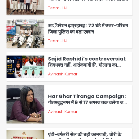
समेत 7 गिरफ्तार
Team JHJ
3
आॅपरेशन ह्यप्रहारह्ण : 72 घंटे में उत्तर-पश्चिम
जिला पुलिस का बड़ा एक्शन
Team JHJ
4
Sajid Rashidi’s controversial:
शिवभक्त नहीं, आतंकवादी हैं’, मौलाना का
कांवड़ियों पर विवादित बयान, BJP विधायक ने
Avinash Kumar
कराई FIR, NSA की मांग
5
Har Ghar Tiranga Campaign:
गौतमबुद्धनगर में 9 से 17 अगस्त तक चलेगा जन-
जागरूकता महाअभियान, डीएम ने की समीक्षा
Avinash Kumar
बैठक
1
एंटी-बर्गलरी सेल की बड़ी कामयाबी, चोरी के