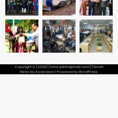
Copyright © [2006] [www.jaihindjanab.com] | Novel
News by
Ascendoor
| Powered by
WordPress
.