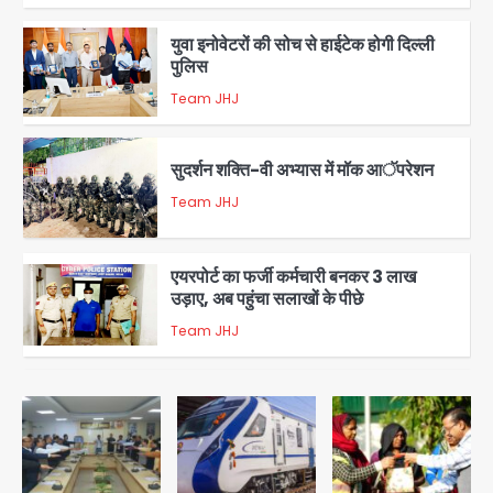
युवा इनोवेटरों की सोच से हाईटेक होगी दिल्ली
पुलिस
Team JHJ
3
सुदर्शन शक्ति-वी अभ्यास में मॉक आॅपरेशन
Team JHJ
4
एयरपोर्ट का फर्जी कर्मचारी बनकर 3 लाख
उड़ाए, अब पहुंचा सलाखों के पीछे
Team JHJ
5
Noida Sector-49: सेक्टर-49 में 18
साल की मेड ने की खुदकुशी, शरीर पर नहीं मिली
कोई बाहरी
Avinash Kumar
1