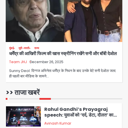
Team JHJ
3
सुदर्शन शक्ति-वी अभ्यास में मॉक आॅपरेशन
Team JHJ
4
एयरपोर्ट का फर्जी कर्मचारी बनकर 3 लाख
मुंबई
मूवी-मस्ती
राज्य
धर्मेंद्र की आखिरी फिल्म की खास स्क्रीनिंग रखेंगे सनी और बॉबी देओल
उड़ाए, अब पहुंचा सलाखों के पीछे
Team JHJ
December 26, 2025
Team JHJ
5
Sunny Deol: दिग्गज अभिनेता धर्मेंद्र के निधन के बाद उनके बेटे सनी देओल जल्द
ही पहली बार मीडिया के सामने…
Noida Sector-49: सेक्टर-49 में 18
साल की मेड ने की खुदकुशी, शरीर पर नहीं मिली
कोई बाहरी
>> ताजा खबरें
Avinash Kumar
1
Rahul Gandhi’s Prayagraj
speech: युवाओं को ‘दर्द, डेटा, दौलत’ का
संदेश, बीजेपी का वार
Avinash Kumar
2