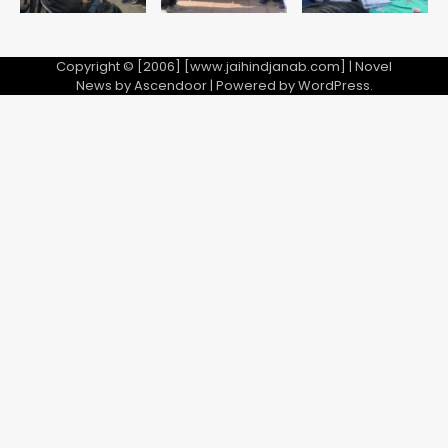
Copyright © [2006] [www.jaihindjanab.com] | Novel
News by
Ascendoor
| Powered by
WordPress
.