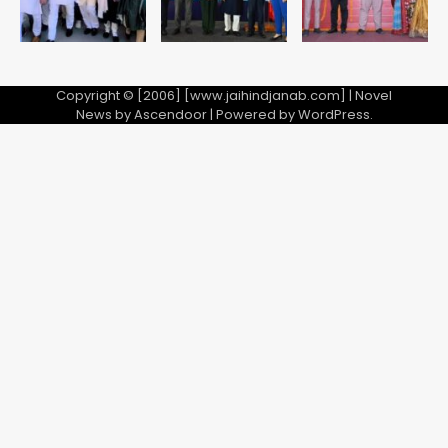
Copyright © [2006] [www.jaihindjanab.com] | Novel
News by
Ascendoor
| Powered by
WordPress
.