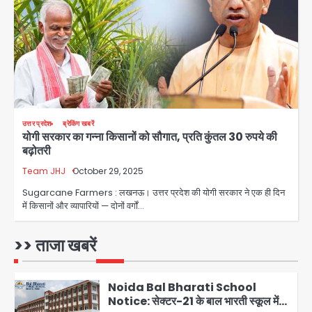
राहुल गांधी प्रयागराज पहुंचे, साथ में प्रियंका की
बेटी मिराया; केपी ग्राउंड में छात्रों से संवाद,
Avinash Kumar
3
सिर्फ 5 हजार मौजूद
Atiq Ahmed : अबान के जनाजे में उमड़ी
भीड़, तोड़ी बैरिकेडिंग; लखनऊ जेल से लखनऊ
पहुंचा उमर
jai hind janab
4
उत्तर प्रदेश
ब्रेकिंग खबरें
योगी सरकार का गन्ना किसानों को सौगात, प्रति कुंतल 30 रुपये की
Narela Road Accident: हरियाणा
बढ़ोतरी
पुलिस के सब-इंस्पेक्टर के बेटे ने मर्सिडीज से
मारी टक्कर, 70 वर्षीय राहगीर महिला की मौत
Team JHJ
October 29, 2025
jai hind janab
5
Sugarcane Farmers : लखनऊ। उत्तर प्रदेश की योगी सरकार ने एक ही दिन
में किसानों और व्यापारियों — दोनों वर्गों…
Congress Mission 2027:
गाजियाबाद कांग्रेस के सह-पर्यवेक्षक बने
सतेन्द्र शर्मा, गौतमबुद्धनगर नेताओं ने जताया
>> ताजा खबरें
Avinash Kumar
आभार
1
Noida Bal Bharati School
Notice: सेक्टर-21 के बाल भारती स्कूल में