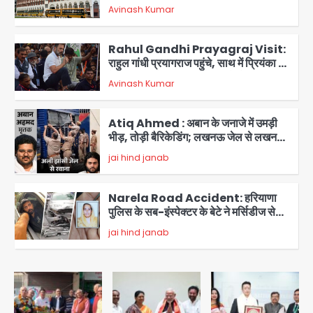
बिना खिड़की-वेंटिलेशन बेसमेंट में चल रही थी
Avinash Kumar
8वीं की क्लास, NCPCR की शिकायत पर
2
भेजा नोटिस
Rahul Gandhi Prayagraj Visit:
राहुल गांधी प्रयागराज पहुंचे, साथ में प्रियंका की
बेटी मिराया; केपी ग्राउंड में छात्रों से संवाद,
Avinash Kumar
3
सिर्फ 5 हजार मौजूद
Atiq Ahmed : अबान के जनाजे में उमड़ी
भीड़, तोड़ी बैरिकेडिंग; लखनऊ जेल से लखनऊ
पहुंचा उमर
jai hind janab
4
Narela Road Accident: हरियाणा
पुलिस के सब-इंस्पेक्टर के बेटे ने मर्सिडीज से
मारी टक्कर, 70 वर्षीय राहगीर महिला की मौत
jai hind janab
5
Congress Mission 2027:
गाजियाबाद कांग्रेस के सह-पर्यवेक्षक बने
सतेन्द्र शर्मा, गौतमबुद्धनगर नेताओं ने जताया
Avinash Kumar