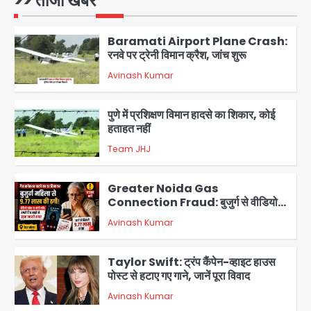
>> ताजा खबरें
Avinash Kumar
1
Baramati Airport Plane Crash:
रनवे पर ट्रेनी विमान क्रैश, जांच शुरू
Avinash Kumar
2
पुणे में प्रशिक्षण विमान हादसे का शिकार, कोई
हताहत नहीं
Team JHJ
3
Greater Noida Gas
Connection Fraud: बुजुर्ग से वीडियो
कॉल पर 9.77 लाख की साइबर फ्रॉड
Avinash Kumar
4
Taylor Swift: ट्रंप कैंपेन-व्हाइट हाउस
पोस्ट से हटाए गए गाने, जानें पूरा विवाद
Avinash Kumar
5