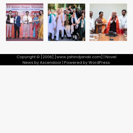
Taylor Swift: ट्रंप कैंपेन-व्हाइट हाउस
पोस्ट से हटाए गए गाने, जानें पूरा विवाद
Avinash Kumar
5
Copyright © [2006] [www.jaihindjanab.com] | Novel
News by
Ascendoor
| Powered by
WordPress
.