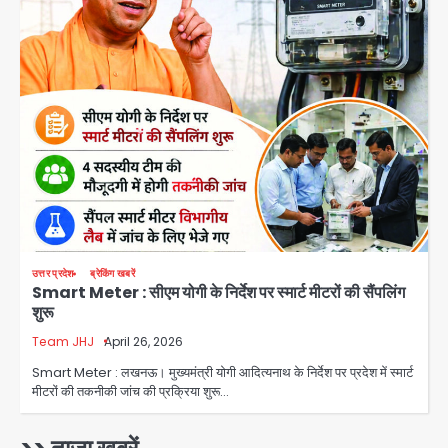
Avinash Kumar
2
पुणे में प्रशिक्षण विमान हादसे का शिकार, कोई
हताहत नहीं
Team JHJ
3
Greater Noida Gas
Connection Fraud: बुजुर्ग से वीडियो
कॉल पर 9.77 लाख की साइबर फ्रॉड
Avinash Kumar
4
उत्तर प्रदेश
ब्रेकिंग खबरें
Smart Meter : सीएम योगी के निर्देश पर स्मार्ट मीटरों की सैंपलिंग
Taylor Swift: ट्रंप कैंपेन-व्हाइट हाउस
शुरू
पोस्ट से हटाए गए गाने, जानें पूरा विवाद
Team JHJ
April 26, 2026
Avinash Kumar
5
Smart Meter : लखनऊ। मुख्यमंत्री योगी आदित्यनाथ के निर्देश पर प्रदेश में स्मार्ट
मीटरों की तकनीकी जांच की प्रक्रिया शुरू…
Air India Phuket Delhi flight:
कैप्टन का डोप टेस्ट पॉजिटिव, 17 घायल;
DGCA जांच जारी