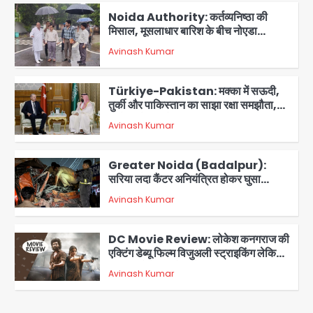
Noida Authority: कर्तव्यनिष्ठा की
मिसाल, मूसलाधार बारिश के बीच नोएडा
प्राधिकरण ने संभाला मोर्चा, सेक्टर 105
Avinash Kumar
आरडब्ल्यूए ने जताया आभार
2
Türkiye-Pakistan: मक्का में सऊदी,
तुर्की और पाकिस्तान का साझा रक्षा समझौता,
जानें इसके मायने
Avinash Kumar
3
Greater Noida (Badalpur):
सरिया लदा कैंटर अनियंत्रित होकर घुसा
किराना दुकान में , ड्राइवर की मौत
Avinash Kumar
4
DC Movie Review: लोकेश कनगराज की
एक्टिंग डेब्यू फिल्म विजुअली स्ट्राइकिंग लेकिन
स्क्रीनप्ले में कमजोर, लेकिन कहानी अधूरी रह
Avinash Kumar
5
गई, 3 स्टार रेटिंग