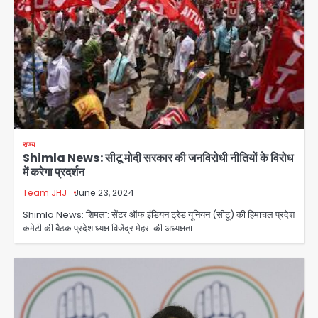
राज्य
Shimla News: सीटू मोदी सरकार की जनविरोधी नीतियों के विरोध
में करेगा प्रदर्शन
Team JHJ
June 23, 2024
Shimla News: शिमला: सेंटर ऑफ इंडियन ट्रेड यूनियन (सीटू) की हिमाचल प्रदेश
कमेटी की बैठक प्रदेशाध्यक्ष विजेंद्र मेहरा की अध्यक्षता…
Noida Authority: कर्तव्यनिष्ठा की
मिसाल, मूसलाधार बारिश के बीच नोएडा
प्राधिकरण ने संभाला मोर्चा, सेक्टर 105
Avinash Kumar