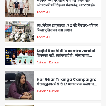
सरकारी भर्ती परीक्षाओं में नकल कराने वाले
अंतरराज्यीय गिरोह का भंडाफोड़, मास्टरमाइंड
समेत 7 गिरफ्तार
Team JHJ
3
आॅपरेशन ह्यप्रहारह्ण : 72 घंटे में उत्तर-पश्चिम
जिला पुलिस का बड़ा एक्शन
Team JHJ
4
Sajid Rashidi’s controversial:
शिवभक्त नहीं, आतंकवादी हैं’, मौलाना का
कांवड़ियों पर विवादित बयान, BJP विधायक ने
Avinash Kumar
कराई FIR, NSA की मांग
5
Har Ghar Tiranga Campaign:
गौतमबुद्धनगर में 9 से 17 अगस्त तक चलेगा जन-
जागरूकता महाअभियान, डीएम ने की समीक्षा
Avinash Kumar
बैठक
1