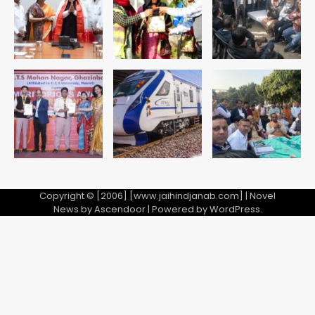
Copyright © [2006] [www.jaihindjanab.com] | Novel
News by
Ascendoor
| Powered by
WordPress
.