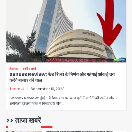
जिला पुलिस का बड़ा एक्शन
Team JHJ
4
Sajid Rashidi’s controversial:
शिवभक्त नहीं, आतंकवादी हैं’, मौलाना का
कांवड़ियों पर विवादित बयान, BJP विधायक ने
Avinash Kumar
कराई FIR, NSA की मांग
5
Har Ghar Tiranga Campaign:
बिजनेस
ब्रेकिंग खबरें
गौतमबुद्धनगर में 9 से 17 अगस्त तक चलेगा जन-
Sensex Review: फेड रिजर्व के निर्णय और महंगाई आंकड़े तय
जागरूकता महाअभियान, डीएम ने की समीक्षा
Avinash Kumar
करेंगे बाजार की चाल
बैठक
Team JHJ
December 10, 2023
1
Sensex Review: मुंबई। वैश्विक स्तर पर ब्याज दरों में कटौती की उम्मीद और
एंटी-बर्गलरी सेल की बड़ी कामयाबी, चोरी के
अमेरिकी ट्रेजरी यील्ड में गिरावट के बीच…
माल की खरीद-फरोख्त करने वाले गिरोह का
भंडाफोड़
Team JHJ
>> ताजा खबरें
2