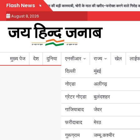
Skip
Flash News
ा बैठक
एंटी-बर्गलरी सेल की बड़ी कामयाबी, चोरी के माल की खरीद-फरोख्त करने वाले गिरोह का भं
to
August 8, 2026
content
मुख्य पेज
देश
दुनिया
एनसीआर
राज्य
खेल
लाईफ
दिल्ली
मुंबई
नोएडा
उत्तर प्रदेश
अलीगढ़
ग्रेटर नोएडा
बुलंदशहर
बिहार
गाजियाबाद
जेवर
पंजाब
फरीदाबाद
मेरठ
हरियाणा
गुरूग्राम
जम्मू कश्मीर