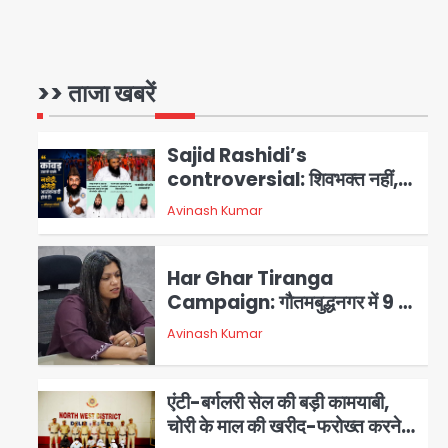
आॅपरेशन ह्यप्रहारह्ण : 72 घंटे में
उत्तर-पश्चिम जिला पुलिस का बड़ा
एक्शन
>> ताजा खबरें
Team JHJ
4
Sajid Rashidi’s
controversial: शिवभक्त नहीं,
आतंकवादी हैं’, मौलाना का कांवड़ियों पर
Avinash Kumar
5
विवादित बयान, BJP विधायक ने कराई
FIR, NSA की मांग
Har Ghar Tiranga
Campaign: गौतमबुद्धनगर में 9 से
17 अगस्त तक चलेगा जन-जागरूकता
Avinash Kumar
महाअभियान, डीएम ने की समीक्षा बैठक
1
एंटी-बर्गलरी सेल की बड़ी कामयाबी,
चोरी के माल की खरीद-फरोख्त करने