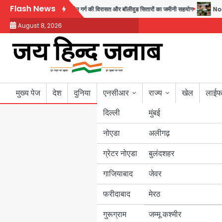
Skip
Flash News
 घर, 220 तैयार; जुबीन गर्ग की विरासत और बॉलीवुड सितारों का जमीनी सहयोग
Noida Sec
to
August 8, 2026
content
मुख्य पेज
देश
दुनिया
एनसीआर
राज्य
खेल
लाईफ
दिल्ली
मुंबई
नोएडा
उत्तर प्रदेश
अलीगढ़
ग्रेटर नोएडा
बुलंदशहर
बिहार
गाजियाबाद
जेवर
पंजाब
फरीदाबाद
मेरठ
हरियाणा
गुरूग्राम
जम्मू कश्मीर