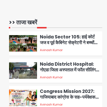
NCPCR की शिकायत पर भेजा
Assam Floods: सलमान खान
नोटिस
का ‘आशियाना’ अभियान – 500
बाढ़रोधी घर, 220 तैयार; जुबीन गर्ग की
>> ताजा खबरें
Avinash Kumar
1
विरासत और बॉलीवुड सितारों का जमीनी
सहयोग
Noida Sector 105: हाई कोर्ट
जज व पूर्व कैबिनेट सेक्रेटरी ने बच्चों
संग चलाया सफाई अभियान, 160
Avinash Kumar
2
किलो कूड़ा हटाया
Noida District Hospital:
नोएडा जिला अस्पताल में फॉल सीलिंग
गिरी, गायनो OT गैलरी में बड़ा हादसा
Avinash Kumar
3
टला; मरीजों की सुरक्षा पर उठे सवाल
Congress Mission 2027:
गाजियाबाद कांग्रेस के सह-पर्यवेक्षक
बने सतेन्द्र शर्मा, गौतमबुद्धनगर नेताओं
Avinash Kumar
4