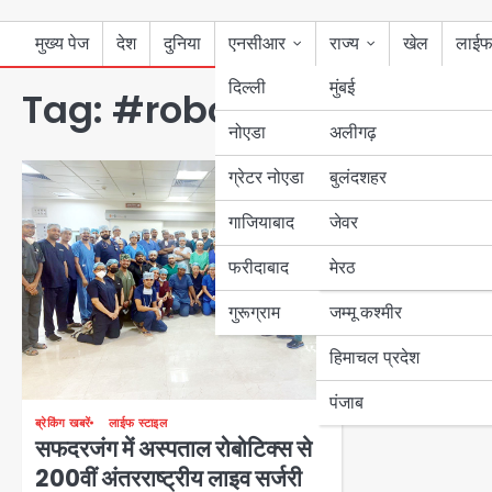
मुख्य पेज
देश
दुनिया
एनसीआर
राज्य
खेल
लाईफ
दिल्ली
मुंबई
Tag:
#robotic surgery
नोएडा
उत्तर प्रदेश
अलीगढ़
ग्रेटर नोएडा
बुलंदशहर
बिहार
गाजियाबाद
जेवर
पंजाब
फरीदाबाद
मेरठ
हरियाणा
गुरूग्राम
जम्मू कश्मीर
हिमाचल प्रदेश
पंजाब
ब्रेकिंग खबरें
लाईफ स्टाइल
सफदरजंग में अस्पताल रोबोटिक्स से
200वीं अंतरराष्ट्रीय लाइव सर्जरी