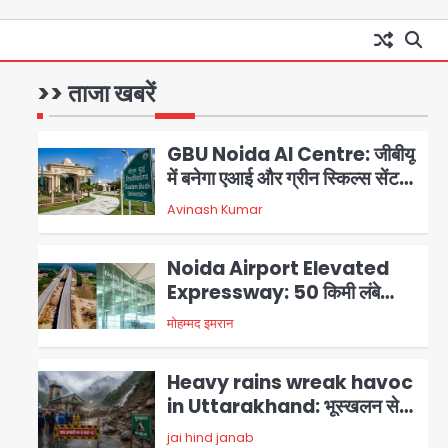
परेशानी
Road accidents wreak
havoc in Uttar Pradesh:
अतीक अहमद के बेटे अबान की मौत,
>> ताजा खबरें
Avinash Kumar
1
हमीरपुर में बस-टैंकर भिड़ंत में तीन की
जान गई
GBU Noida AI Centre: जीबीयू
में बनेगा एआई और ग्रीन स्किल्स सेंटर,
यूपी के 15 हजार युवाओं को मिलेगा फ्री
Avinash Kumar
2
ट्रेनिंग
Noida Airport Elevated
Expressway: 50 किमी लंबे
एलिवेटेड एक्सप्रेसवे से दिल्ली-
मोहम्मद इमरान
3
हरियाणा से सीधे जुड़ेगा नोएडा एयरपोर्ट,
4000 करोड़ रुपये की लागत से बनेगा
Heavy rains wreak havoc
6-लेन एक्सप्रेसवे
in Uttarakhand: भूस्खलन से
यमुनोत्री, केदारनाथ और सिमली-
jai hind janab