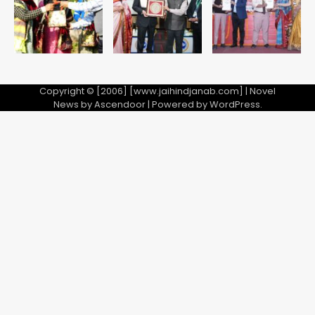
5
Copyright © [2006] [www.jaihindjanab.com] | Novel
News by
Ascendoor
| Powered by
WordPress
.