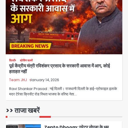
Parshvanath Building
Shooting: सिक्योरिटी गार्ड की गोली से 17
वर्षीय किशोर की मौत
Avinash Kumar
3
Air India Phuket Delhi flight:
कैप्टन का डोप टेस्ट पॉजिटिव, 17 घायल;
DGCA जांच जारी
Avinash Kumar
4
दिल्ली
ब्रेकिंग खबरें
पूर्व केंद्रीय मंत्री रविशंकर प्रसाद के सरकारी आवास में आग, कोई
Baramati Airport Plane Crash:
हताहत नहीं
रनवे पर ट्रेनी विमान क्रैश, जांच शुरू
Team JHJ
January 14, 2026
Avinash Kumar
5
Ravi Shankar Prasad : नई दिल्ली। राजधानी दिल्ली के हाई-प्रोफाइल इलाके
मदर टेरेसा क्रिसेंट रोड स्थित भाजपा के वरिष्ठ नेता…
Shaheen Bagh News: बारिश के बाद
शाहीन बाग में जलभराव और गड्ढे, सीवर काम से
लोग परेशान
>> ताजा खबरें
Avinash Kumar
1
Zepto Dhoom: ग्रेटर नोएडा के धूम