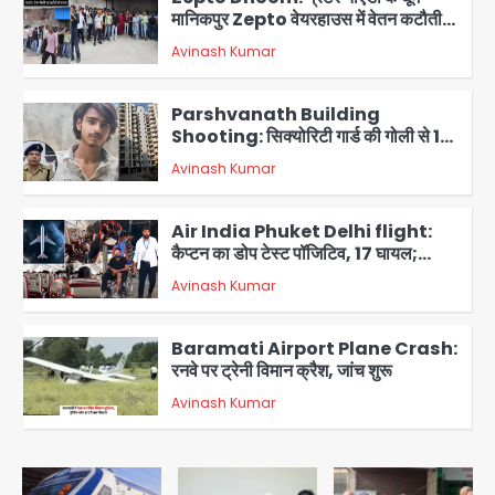
मानिकपुर Zepto वेयरहाउस में वेतन कटौती
को लेकर 100 से ज्यादा कर्मचारियों का विरोध
Avinash Kumar
प्रदर्शन
2
Parshvanath Building
Shooting: सिक्योरिटी गार्ड की गोली से 17
वर्षीय किशोर की मौत
Avinash Kumar
3
Air India Phuket Delhi flight:
कैप्टन का डोप टेस्ट पॉजिटिव, 17 घायल;
DGCA जांच जारी
Avinash Kumar
4
Baramati Airport Plane Crash:
रनवे पर ट्रेनी विमान क्रैश, जांच शुरू
Avinash Kumar
5
Shaheen Bagh News: बारिश के बाद
शाहीन बाग में जलभराव और गड्ढे, सीवर काम से