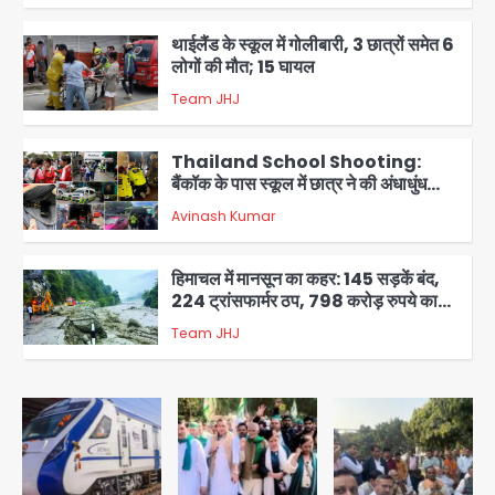
थाईलैंड के स्कूल में गोलीबारी, 3 छात्रों समेत 6
लोगों की मौत; 15 घायल
Team JHJ
3
Thailand School Shooting:
बैंकॉक के पास स्कूल में छात्र ने की अंधाधुंध
फायरिंग, हमलावर सहित सात की मौत, 15
Avinash Kumar
घायल
4
हिमाचल में मानसून का कहर: 145 सड़कें बंद,
224 ट्रांसफार्मर ठप, 798 करोड़ रुपये का
नुकसान
Team JHJ
5
Patna violence: पटना में सड़क हादसे में
युवक की मौत के बाद भड़की हिंसा, उपद्रवियों ने
फूंकीं 10 गाड़ियां, ट्रैफिक पोस्ट और स्लीपर
jai hind janab
बस भी जलाई, NH-30 जाम
1