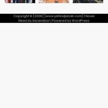
Copyright © [2006] [www.jaihindjanab.com] | Novel
News by
Ascendoor
| Powered by
WordPress
.