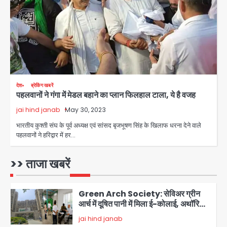
Team JHJ
3
Thailand School Shooting:
बैंकॉक के पास स्कूल में छात्र ने की अंधाधुंध
फायरिंग, हमलावर सहित सात की मौत, 15
Avinash Kumar
घायल
4
हिमाचल में मानसून का कहर: 145 सड़कें बंद,
देश
ब्रेकिंग खबरें
पहलवानों ने गंगा में मेडल बहाने का प्लान फिलहाल टाला, ये है वजह
224 ट्रांसफार्मर ठप, 798 करोड़ रुपये का
नुकसान
jai hind janab
May 30, 2023
Team JHJ
5
भारतीय कुश्ती संघ के पूर्व अध्यक्ष एवं सांसद बृजभूषण सिंह के खिलाफ धरना देने वाले
पहलवानों ने हरिद्वार में हर…
Patna violence: पटना में सड़क हादसे में
युवक की मौत के बाद भड़की हिंसा, उपद्रवियों ने
फूंकीं 10 गाड़ियां, ट्रैफिक पोस्ट और स्लीपर
>> ताजा खबरें
jai hind janab
बस भी जलाई, NH-30 जाम
1
Green Arch Society: सेविअर ग्रीन
आर्च में दूषित पानी में मिला ई-कोलाई, अथॉरिटी
ने शुरू की सैंपलिंग जांच
jai hind janab
2