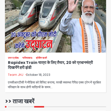
Greater Noida Gas
Connection Fraud: बुजुर्ग से वीडियो
कॉल पर 9.77 लाख की साइबर फ्रॉड
Avinash Kumar
3
Taylor Swift: ट्रंप कैंपेन-व्हाइट हाउस
पोस्ट से हटाए गए गाने, जानें पूरा विवाद
Avinash Kumar
4
उत्तर प्रदेश
गाजियाबाद
ब्रेकिंग खबरें
Rapidex Train यात्रा के लिए तैयार, 20 को प्रधानमंत्री
Noida Crime News: नोएडा सेक्टर-51
दिखायेंगे हरी झंडी
में 15 वर्षीय घरेलू सहायिका का शव पंखे से लटका
मिला
Team JHJ
October 18, 2023
Avinash Kumar
5
एनसीआरटीसी ने मीडिया को विजिट कराया, परखी व्यवस्था रैपिड एक्स ट्रेन में सुरक्षित
परिवहन के साथ होगी यात्रियों के समय…
Baramati Airport Plane Crash:
रनवे पर ट्रेनी विमान क्रैश, जांच शुरू
>> ताजा खबरें
Avinash Kumar
1