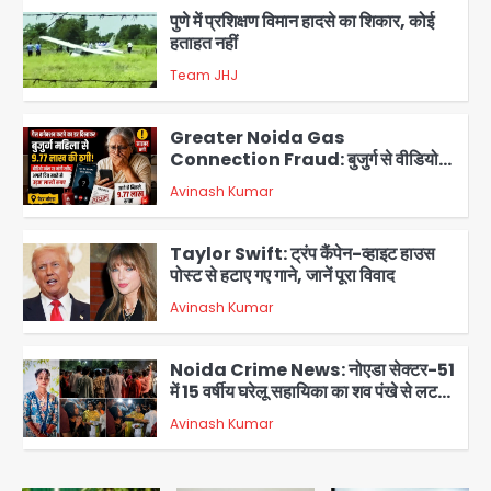
पुणे में प्रशिक्षण विमान हादसे का शिकार, कोई
हताहत नहीं
Team JHJ
2
Greater Noida Gas
Connection Fraud: बुजुर्ग से वीडियो
कॉल पर 9.77 लाख की साइबर फ्रॉड
Avinash Kumar
3
Taylor Swift: ट्रंप कैंपेन-व्हाइट हाउस
पोस्ट से हटाए गए गाने, जानें पूरा विवाद
Avinash Kumar
4
Noida Crime News: नोएडा सेक्टर-51
में 15 वर्षीय घरेलू सहायिका का शव पंखे से लटका
मिला
Avinash Kumar
5
Baramati Airport Plane Crash: