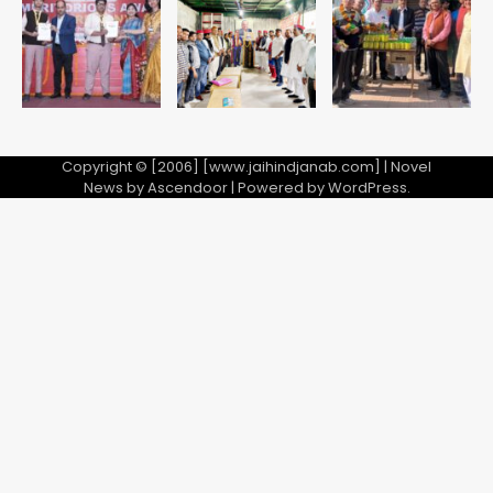
मिला
Avinash Kumar
5
Copyright © [2006] [www.jaihindjanab.com] | Novel
News by
Ascendoor
| Powered by
WordPress
.