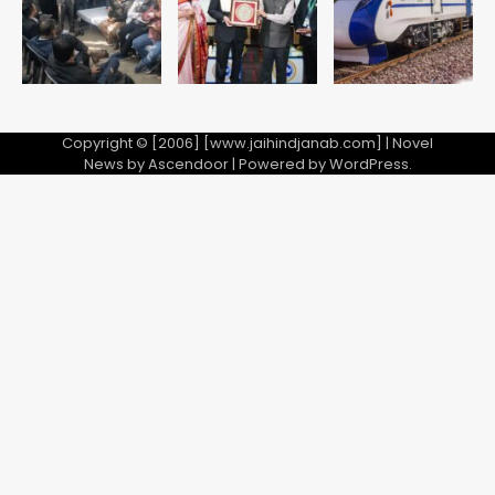
5
गई, 3 स्टार रेटिंग
Copyright © [2006] [www.jaihindjanab.com] | Novel
News by
Ascendoor
| Powered by
WordPress
.