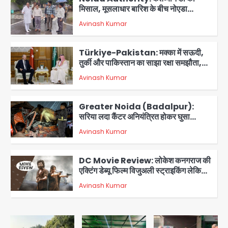
मिसाल, मूसलाधार बारिश के बीच नोएडा
प्राधिकरण ने संभाला मोर्चा, सेक्टर 105
Avinash Kumar
आरडब्ल्यूए ने जताया आभार
2
Türkiye-Pakistan: मक्का में सऊदी,
तुर्की और पाकिस्तान का साझा रक्षा समझौता,
जानें इसके मायने
Avinash Kumar
3
Greater Noida (Badalpur):
सरिया लदा कैंटर अनियंत्रित होकर घुसा
किराना दुकान में , ड्राइवर की मौत
Avinash Kumar
4
DC Movie Review: लोकेश कनगराज की
एक्टिंग डेब्यू फिल्म विजुअली स्ट्राइकिंग लेकिन
स्क्रीनप्ले में कमजोर, लेकिन कहानी अधूरी रह
Avinash Kumar
5
गई, 3 स्टार रेटिंग
Felix Hospital Noida: फेलिक्स
हॉस्पिटल और नोएडा लोक मंच की पहल, अब