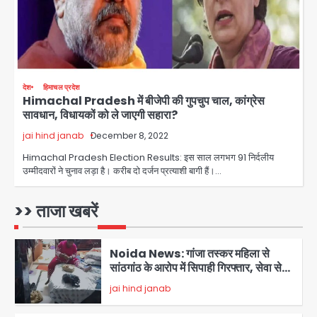
Jharkhand PSC Exam Scam:
रांची में छात्रों का आंदोलन तेज, सरकार से
बातचीत को तैयार, रखीं दो बड़ी शर्तें
jai hind janab
4
देश
हिमाचल प्रदेश
Himachal Pradesh में बीजेपी की गुपचुप चाल, कांग्रेस
नोएडा में IPS अधिकारी बनकर बुजुर्ग को किया
सावधान, विधायकों को ले जाएगी सहारा?
डिजिटल अरेस्ट, 22 लाख रुपये की ठगी
jai hind janab
December 8, 2022
jai hind janab
5
Himachal Pradesh Election Results: इस साल लगभग 91 निर्दलीय
उम्मीदवारों ने चुनाव लड़ा है। करीब दो दर्जन प्रत्याशी बागी हैं।…
Noida Authority: जांच के घेरे में प्लानिंग
विभाग, GM मीना भार्गव पर उठ रहे सवाल,
कार्रवाई में देरी पर भी चर्चा तेज
>> ताजा खबरें
jai hind janab
1
Noida News: गांजा तस्कर महिला से
सांठगांठ के आरोप में सिपाही गिरफ्तार, सेवा से
बर्खास्त, कई पुलिसकर्मियों में डर
jai hind janab
2