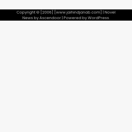
Copyright © [2006] [www.jaihindjanab.com] | Novel
News by
Ascendoor
| Powered by
WordPress
.