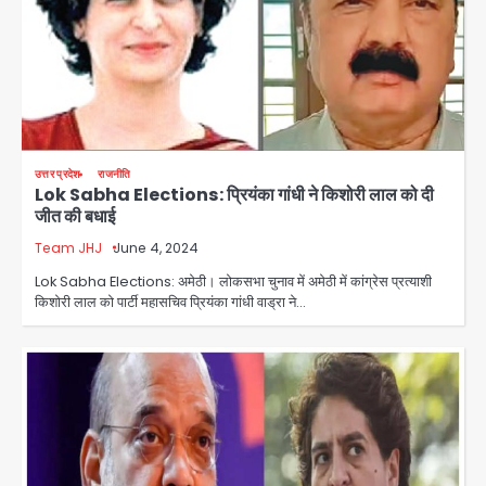
उत्तर प्रदेश
राजनीति
Lok Sabha Elections: प्रियंका गांधी ने किशोरी लाल को दी
जीत की बधाई
Team JHJ
June 4, 2024
Lok Sabha Elections: अमेठी। लोकसभा चुनाव में अमेठी में कांग्रेस प्रत्याशी
Noida News: गांजा तस्कर महिला से
किशोरी लाल को पार्टी महासचिव प्रियंका गांधी वाड्रा ने…
सांठगांठ के आरोप में सिपाही गिरफ्तार, सेवा से
बर्खास्त, कई पुलिसकर्मियों में डर
jai hind janab
2
Noida Child PGI Park: चाइल्ड
पीजीआई पार्क में झूले के पास लोहे की ग्रिल में
उतरा करंट, 7 साल के बच्चे की हालत गंभीर,
Avinash Kumar
बिजली विभाग पर लापरवाही का आरोप
3