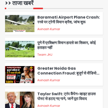
DGCA जांच जारी
>> ताजा खबरें
Avinash Kumar
1
Baramati Airport Plane Crash:
रनवे पर ट्रेनी विमान क्रैश, जांच शुरू
Avinash Kumar
2
पुणे में प्रशिक्षण विमान हादसे का शिकार, कोई
हताहत नहीं
Team JHJ
3
Greater Noida Gas
Connection Fraud: बुजुर्ग से वीडियो
कॉल पर 9.77 लाख की साइबर फ्रॉड
Avinash Kumar
4
Taylor Swift: ट्रंप कैंपेन-व्हाइट हाउस
पोस्ट से हटाए गए गाने, जानें पूरा विवाद
Avinash Kumar