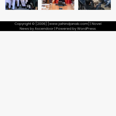
Copyright © [2006] [www.jaihindjanab.com] | Novel
News by
Ascendoor
| Powered by
WordPress
.