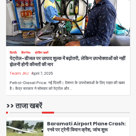
हताहत नहीं
Team JHJ
3
Greater Noida Gas
Connection Fraud: बुजुर्ग से वीडियो
कॉल पर 9.77 लाख की साइबर फ्रॉड
Avinash Kumar
4
दिल्ली
बिजनेस
ब्रेकिंग खबरें
पेट्रोल-डीजल पर उत्पाद शुल्क में बढ़ोतरी, लेकिन उपभोक्ताओं को नहीं
Taylor Swift: ट्रंप कैंपेन-व्हाइट हाउस
झेलनी होगी कीमतों की मार
पोस्ट से हटाए गए गाने, जानें पूरा विवाद
Team JHJ
April 7, 2025
Avinash Kumar
5
Petrol-Diesel Price: नई दिल्ली। देशभर के उपभोक्ताओं के लिए राहत की खबर
है। केंद्र सरकार ने सोमवार को पेट्रोल और…
Air India Phuket Delhi flight:
कैप्टन का डोप टेस्ट पॉजिटिव, 17 घायल;
DGCA जांच जारी
>> ताजा खबरें
Avinash Kumar
1
Baramati Airport Plane Crash:
रनवे पर ट्रेनी विमान क्रैश, जांच शुरू