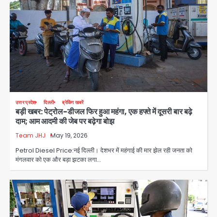
उत्तर प्रदेश
दिल्ली
ब्रेकिंग खबरें
बड़ी खबर: पेट्रोल-डीजल फिर हुआ महंगा, एक हफ्ते में दूसरी बार बढ़े
दाम; आम आदमी की जेब पर बढ़ेगा बोझ
Team JHJ
May 19, 2026
Petrol Diesel Price:नई दिल्ली। देशभर में महंगाई की मार झेल रही जनता को
Baramati Airport Plane Crash:
मंगलवार को एक और बड़ा झटका लगा…
रनवे पर ट्रेनी विमान क्रैश, जांच शुरू
Avinash Kumar
2
पुणे में प्रशिक्षण विमान हादसे का शिकार, कोई