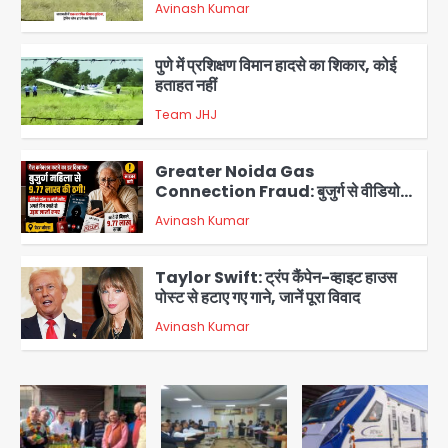
Avinash Kumar
2
पुणे में प्रशिक्षण विमान हादसे का शिकार, कोई
हताहत नहीं
Team JHJ
3
Greater Noida Gas
Connection Fraud: बुजुर्ग से वीडियो
कॉल पर 9.77 लाख की साइबर फ्रॉड
Avinash Kumar
4
Taylor Swift: ट्रंप कैंपेन-व्हाइट हाउस
पोस्ट से हटाए गए गाने, जानें पूरा विवाद
Avinash Kumar
5
Air India Phuket Delhi flight:
कैप्टन का डोप टेस्ट पॉजिटिव, 17 घायल;
DGCA जांच जारी
Avinash Kumar
1