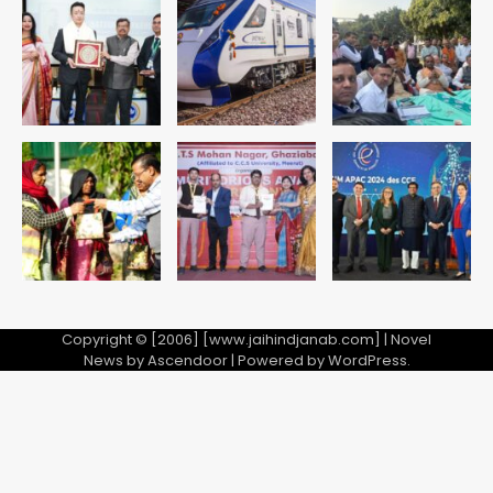
Copyright © [2006] [www.jaihindjanab.com] | Novel
News by
Ascendoor
| Powered by
WordPress
.