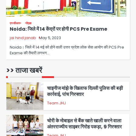
शेयर बाजार में निवेश के नाम पर 4.75 लाख की
ठगी, आरोपी ओडिशा से गिरफ्तार
एनसीआर
नोएडा
Noida: जिले में 14 केंद्रों पर होगी PCS Pre Exame
Team JHJ
jai hind janab
May 5, 2023
2
Noida। जिले में 14 मई को होने वाली उत्तर प्रदेश लोक सेवा आयोग की PCS Pre
Exame की तैयारी लगभग…
34 मुकदमों में शामिल वाहन चोर गिरफ्तार, पांच
चोरी के दोपहिया बरामद
>> ताजा खबरें
Team JHJ
3
चाइनीज मांझे के खिलाफ दिल्ली पुलिस की बड़ी
कार्रवाई, पांच गिरफ्तार
Team JHJ
4
चोरी के मोबाइल से बैंक खाते खाली करने वाला
अंतरराज्यीय साइबर गिरोह पकड़ा, 9 गिरफ्तार
Team JHJ