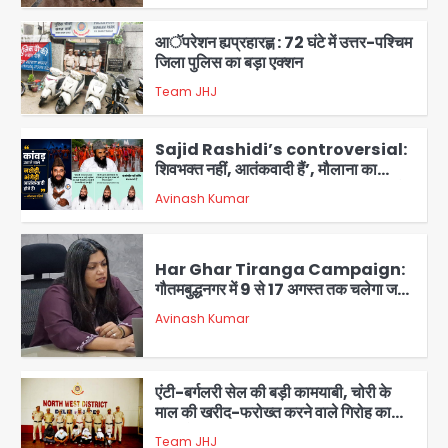
3
आॅपरेशन ह्यप्रहारह्ण : 72 घंटे में उत्तर-पश्चिम
जिला पुलिस का बड़ा एक्शन
Team JHJ
4
Sajid Rashidi’s controversial:
शिवभक्त नहीं, आतंकवादी हैं’, मौलाना का
कांवड़ियों पर विवादित बयान, BJP विधायक ने
Avinash Kumar
कराई FIR, NSA की मांग
5
Har Ghar Tiranga Campaign:
गौतमबुद्धनगर में 9 से 17 अगस्त तक चलेगा जन-
जागरूकता महाअभियान, डीएम ने की समीक्षा
Avinash Kumar
बैठक
1
एंटी-बर्गलरी सेल की बड़ी कामयाबी, चोरी के
माल की खरीद-फरोख्त करने वाले गिरोह का
भंडाफोड़
Team JHJ