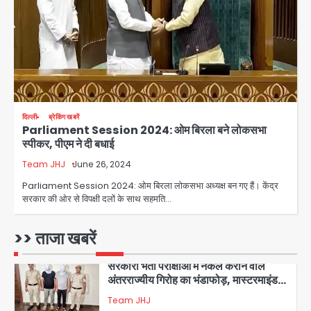
Sajid Rashidi’s controversial:
शिवभक्त नहीं, आतंकवादी हैं’, मौलाना का
कांवड़ियों पर विवादित बयान, BJP विधायक ने
Avinash Kumar
कराई FIR, NSA की मांग
5
Har Ghar Tiranga Campaign:
दिल्ली
ब्रेकिंग खबरें
गौतमबुद्धनगर में 9 से 17 अगस्त तक चलेगा जन-
Parliament Session 2024: ओम बिरला बने लोकसभा
जागरूकता महाअभियान, डीएम ने की समीक्षा
Avinash Kumar
स्पीकर, पीएम ने दी बधाई
बैठक
Team JHJ
June 26, 2024
1
Parliament Session 2024: ओम बिरला लोकसभा अध्यक्ष बन गए हैं। केंद्र
एंटी-बर्गलरी सेल की बड़ी कामयाबी, चोरी के
सरकार की ओर से विपक्षी दलों के साथ सहमति…
माल की खरीद-फरोख्त करने वाले गिरोह का
भंडाफोड़
Team JHJ
>> ताजा खबरें
2
सरकारी भर्ती परीक्षाओं में नकल कराने वाले
अंतरराज्यीय गिरोह का भंडाफोड़, मास्टरमाइंड
समेत 7 गिरफ्तार
Team JHJ