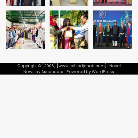
Copyright © [2006] [www.jaihindjanab.com] | Novel
News by
Ascendoor
| Powered by
WordPress
.