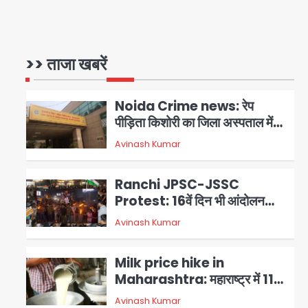
Noida Crime News: नोएडा
सेक्टर-51 में 15 वर्षीय घरेलू सहायिका
का शव पंखे से लटका मिला
>> ताजा खबरें
Avinash Kumar
1
Noida Crime news: रेप
पीड़िता किशोरी का जिला अस्पताल में
हुआ गर्भपात, उधर सेक्टर-49 में
Avinash Kumar
2
महिला को मिली ब्लास्ट की धमकी
Ranchi JPSC-JSSC
Protest: 16वें दिन भी आंदोलन
जारी, CBI जांच और 14th Exam
Avinash Kumar
3
रद्द करने की मांग
Milk price hike in
Maharashtra: महाराष्ट्र में 11
अगस्त से दूध के दाम 2 रुपये प्रति
Avinash Kumar
4