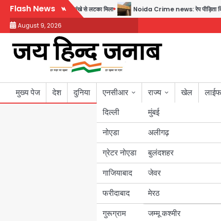
Skip
Flash News
षीय घरेलू सहायिका का शव पंखे से लटका मिला
Noida Crime news: रेप पीड़िता किशोरी का ज
to
August 9, 2026
content
मुख्य पेज
देश
दुनिया
एनसीआर
राज्य
खेल
लाईफ
दिल्ली
मुंबई
नोएडा
उत्तर प्रदेश
अलीगढ़
ग्रेटर नोएडा
बुलंदशहर
बिहार
गाजियाबाद
जेवर
पंजाब
फरीदाबाद
मेरठ
हरियाणा
गुरूग्राम
जम्मू कश्मीर