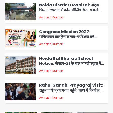
Noida District Hospital: नोएडा
जिला अस्पताल में फॉल सीलिंग गिरी, गायनो
OT गैलरी में बड़ा हादसा टला; मरीजों की सुरक्षा
Avinash Kumar
पर उठे सवाल
2
Congress Mission 2027:
गाजियाबाद कांग्रेस के सह-पर्यवेक्षक बने
सतेन्द्र शर्मा, गौतमबुद्धनगर नेताओं ने जताया
Avinash Kumar
आभार
3
Noida Bal Bharati School
Notice: सेक्टर-21 के बाल भारती स्कूल में
बिना खिड़की-वेंटिलेशन बेसमेंट में चल रही थी
Avinash Kumar
8वीं की क्लास, NCPCR की शिकायत पर
4
भेजा नोटिस
Rahul Gandhi Prayagraj Visit:
राहुल गांधी प्रयागराज पहुंचे, साथ में प्रियंका की
बेटी मिराया; केपी ग्राउंड में छात्रों से संवाद,
Avinash Kumar
5
सिर्फ 5 हजार मौजूद
Noida Sector 105: हाई कोर्ट जज व पूर्व