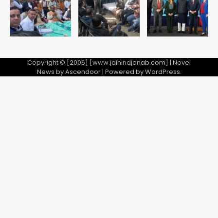
5
Copyright © [2006] [www.jaihindjanab.com] | Novel
News by
Ascendoor
| Powered by
WordPress
.