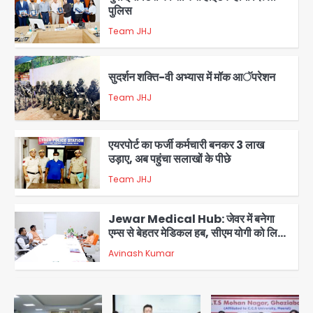
पुलिस
Team JHJ
2
सुदर्शन शक्ति-वी अभ्यास में मॉक आॅपरेशन
Team JHJ
3
एयरपोर्ट का फर्जी कर्मचारी बनकर 3 लाख
उड़ाए, अब पहुंचा सलाखों के पीछे
Team JHJ
4
Jewar Medical Hub: जेवर में बनेगा
एम्स से बेहतर मेडिकल हब, सीएम योगी को लिखा
पत्र
Avinash Kumar
5
Rahul Gandhi’s Prayagraj
speech: युवाओं को ‘दर्द, डेटा, दौलत’ का