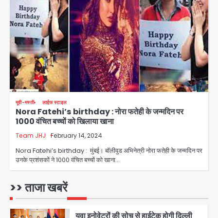
सुदर्शन शक्ति-वी अभ्यास में मॉक आॅपरेशन
Team JHJ
3
एयरपोर्ट का फर्जी कर्मचारी बनकर 3 लाख
उड़ाए, अब पहुंचा सलाखों के पीछे
Team JHJ
4
मूवी-मस्ती
लाईफ स्टाइल
Nora Fatehi’s birthday : नोरा फतेही के जन्मदिन पर
Jewar Medical Hub: जेवर में बनेगा
1000 वंचित बच्चों को खिलाया खाना
एम्स से बेहतर मेडिकल हब, सीएम योगी को लिखा
पत्र
Team JHJ
February 14, 2024
Avinash Kumar
5
Nora Fatehi’s birthday : मुंबई। बॉलीवुड अभिनेत्री नोरा फतेही के जन्मदिन पर
उनके प्रशंसकों ने 1000 वंचित बच्चों को खाना…
Rahul Gandhi’s Prayagraj
speech: युवाओं को ‘दर्द, डेटा, दौलत’ का
संदेश, बीजेपी का वार
>> ताजा खबरें
Avinash Kumar
1
युवा इनोवेटरों की सोच से हाईटेक होगी दिल्ली