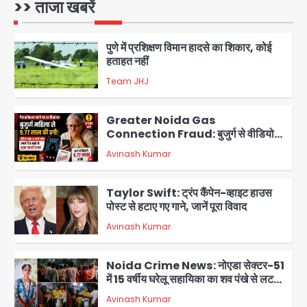
>> ताजा खबरें
Avinash Kumar
1
पुणे में प्रशिक्षण विमान हादसे का शिकार, कोई
हताहत नहीं
Team JHJ
2
Greater Noida Gas
Connection Fraud: बुजुर्ग से वीडियो
कॉल पर 9.77 लाख की साइबर फ्रॉड
Avinash Kumar
3
Taylor Swift: ट्रंप कैंपेन-व्हाइट हाउस
पोस्ट से हटाए गए गाने, जानें पूरा विवाद
Avinash Kumar
4
Noida Crime News: नोएडा सेक्टर-51
में 15 वर्षीय घरेलू सहायिका का शव पंखे से लटका
मिला
Avinash Kumar
5