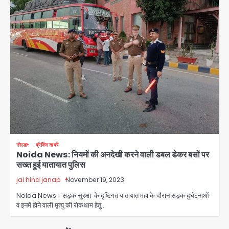
हताहत नहीं
Team JHJ
2
Greater Noida Gas
Connection Fraud: बुजुर्ग से वीडियो
कॉल पर 9.77 लाख की साइबर फ्रॉड
Avinash Kumar
3
Taylor Swift: ट्रंप कैंपेन-व्हाइट हाउस
पोस्ट से हटाए गए गाने, जानें पूरा विवाद
Avinash Kumar
4
नोएडा
ब्रेकिंग खबरें
Noida News: नियमों की अनदेखी करने वाली डबल डेकर बसों पर
Noida Crime News: नोएडा सेक्टर-51
सख्त हुई यातायात पुलिस
में 15 वर्षीय घरेलू सहायिका का शव पंखे से लटका
मिला
jai hind janab
November 19, 2023
Avinash Kumar
5
Noida News। सड़क सुरक्षा के दृष्टिगत यातायात महा के दौरान सड़क दुर्घटनाओं
व इनमें होने वाली मृत्यु की रोकथाम हेतु…
Baramati Airport Plane Crash:
रनवे पर ट्रेनी विमान क्रैश, जांच शुरू