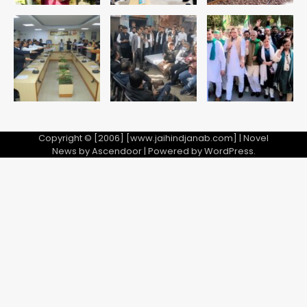
Noida Crime News: नोएडा सेक्टर-51
में 15 वर्षीय घरेलू सहायिका का शव पंखे से लटका
मिला
Avinash Kumar
5
Copyright © [2006] [www.jaihindjanab.com] | Novel
News by
Ascendoor
| Powered by
WordPress
.