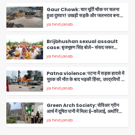
Gaur Chowk: चार मूर्ति चौक पर चलना
हुआ दुश्वार! उखड़ी सड़कें और जलभराव बना
आफत, अंडरपास पर भी खतरा
jai hind janab
2
Brijbhushan sexual assault
case: बृजभूषण सिंह बोले- संसद जरूर
लौटूंगा, हुई चरित्र हत्या की कोशिश, प्रियंका
jai hind janab
3
गांधी को बरगलाया गया, यौन शोषण नहीं ‘गुड-
बैड टच’ का था मामला
Patna violence: पटना में सड़क हादसे में
युवक की मौत के बाद भड़की हिंसा, उपद्रवियों ने
फूंकीं 10 गाड़ियां, ट्रैफिक पोस्ट और स्लीपर
jai hind janab
बस भी जलाई, NH-30 जाम
4
Green Arch Society: सेविअर ग्रीन
आर्च में दूषित पानी में मिला ई-कोलाई, अथॉरिटी
ने शुरू की सैंपलिंग जांच
jai hind janab
5